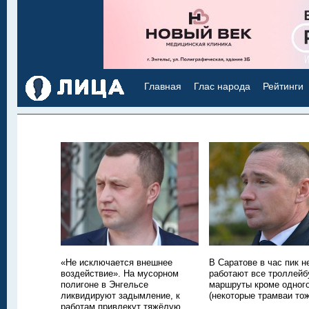
Главная
Глас народа
Рейтинги
«Не исключается внешнее
В Саратове в час пик н
воздействие». На мусорном
работают все троллей
полигоне в Энгельсе
маршруты кроме одног
ликвидируют задымление, к
(некоторые трамваи тож
работам привлекут тяжёлую