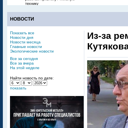
технику
НОВОСТИ
Показать все
Из-за ре
Новости дня
Новости месяца
Кутякова
Главные новости
Экологические новости
Все за сегодня
Все за вчера
На этой неделе
Найти новость по дате:
показать