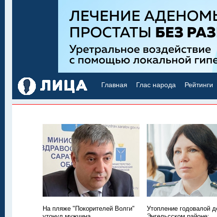
Главная
Глас народа
Рейтинги
На пляже "Покорителей Волги"
Утопление годовалой д
утонул мужчина
Энгельсском районе: