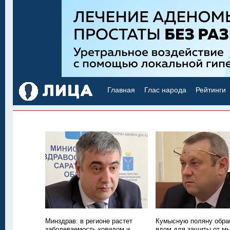
Главная
Глас народа
Рейтинги
Минздрав: в регионе растет
Кумысную поляну обра
заболеваемость ковидом и
ядом для защиты от м