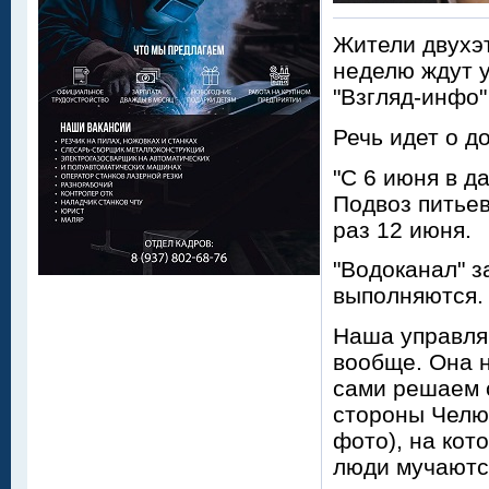
Жители двухэ
неделю ждут 
"Взгляд-инфо"
Речь идет о д
"С 6 июня в 
Подвоз питье
раз 12 июня.
"Водоканал" з
выполняются. 
Наша управля
вообще. Она н
сами решаем с
стороны Челюс
фото), на кот
люди мучаются