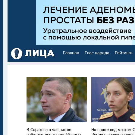
Главная
Глас народа
Рейтинги
В Саратове в час пик не
На пляже под мостом С
работают все троллейбусные
Энгельс нашли очередн