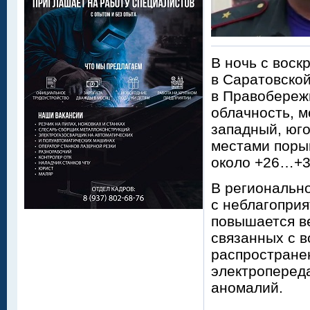
В ночь с воск
в Саратовско
в Правобереж
облачность, м
западный, юго
местами порыв
около +26…+3
В регионально
с неблагопри
повышается в
связанных с 
распространен
электропереда
аномалий.