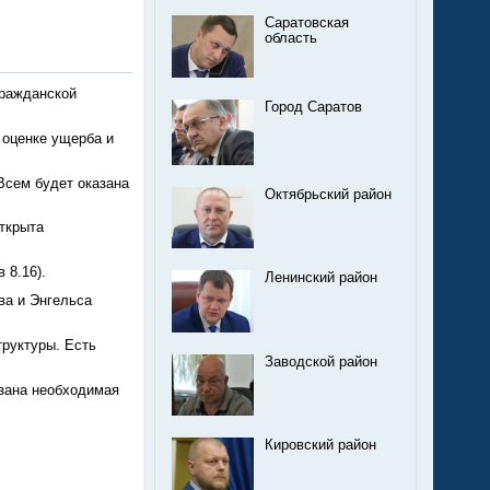
Саратовская
область
гражданской
Город Саратов
 оценке ущерба и
Всем будет оказана
Октябрьский район
ткрыта
 8.16).
Ленинский район
ва и Энгельса
труктуры. Есть
Заводской район
азана необходимая
Кировский район