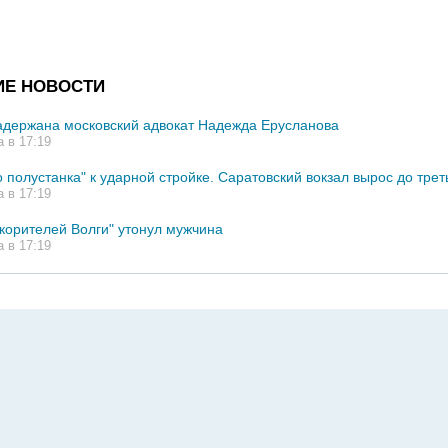
ИЕ НОВОСТИ
адержана московский адвокат Надежда Ерусланова
а в 17:19
 полустанка" к ударной стройке. Саратовский вокзал вырос до трет
а в 17:19
корителей Волги" утонул мужчина
а в 17:19