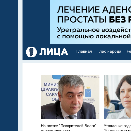
Главная
Глас народа
Ре
На пляже "Покорителей Волги"
Утопление год
утонул мужчина
Энгельсском р