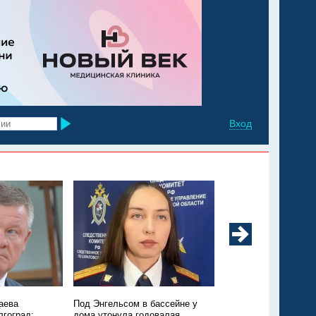
Вход
аева
Под Энгельсом в бассейне у
Из Марксовского рай
лгоград:
дома утонула годовалая
Москву санавиацией