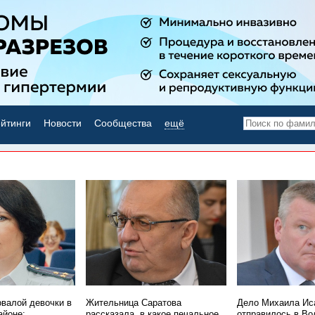
йтинги
Новости
Сообщества
ещё
НОВОСТИ ДНЯ
овалой девочки в
Жительница Саратова
Дело Михаила Ис
айоне:
рассказала, в какое печальное
отправилось в Во