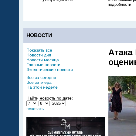
подробности
НОВОСТИ
Показать все
Атака
Новости дня
Новости месяца
оцени
Главные новости
Экологические новости
Все за сегодня
Все за вчера
На этой неделе
Найти новость по дате:
показать