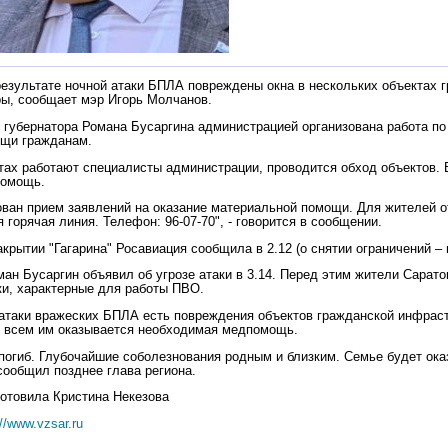
результате ночной атаки БПЛА повреждены окна в нескольких объектах 
ы, сообщает мэр Игорь Молчанов.
 губернатора Романа Бусаргина администрацией организована работа по
ощи гражданам.
тах работают специалисты администрации, проводится обход объектов. 
помощь.
ован прием заявлений на оказание материальной помощи. Для жителей о
 горячая линия. Телефон: 96-07-70", - говорится в сообщении.
крытии "Гагарина" Росавиация сообщила в 2.12 (о снятии ограничений – в
ман Бусаргин объявил об угрозе атаки в 3.14. Перед этим жители Сарато
и, характерные для работы ПВО.
 атаки вражеских БПЛА есть повреждения объектов гражданской инфрас
 всем им оказывается необходимая медпомощь.
погиб. Глубочайшие соболезнования родным и близким. Семье будет ок
 сообщил позднее глава региона.
отовила Кристина Некезова
://www.vzsar.ru