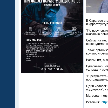
В Саратове в 
инфраструктур
"По поручению
оказанию пом
Сейчас на мес
необходимая 
Также организ
круглосуточная
Напомним, о за
Губернатор Ро
услышали звук
"В результате
пострадавшие,
Один человек 
поддержка", -
Материал подг
Источник:
http