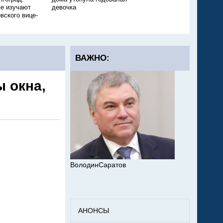
е изучают
девочка
ещё одного ребёнка
вского вице-
ВАЖНО:
 окна,
ВолодинСаратов
АНОНСЫ