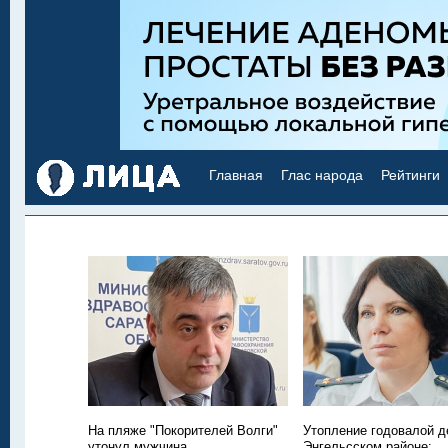
Главная
Глас народа
Рейтинги
На пляже "Покорителей Волги"
Утопление годовалой д
утонул мужчина
Энгельсском районе: