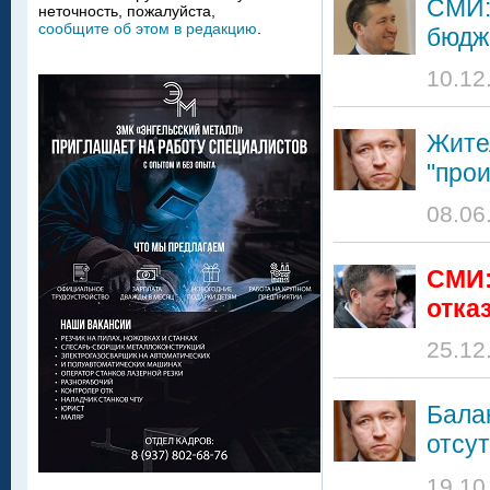
СМИ:
неточность, пожалуйста,
сообщите об этом в редакцию
.
бюдж
10.12
Жите
"прои
08.06
CМИ:
отка
25.12
Бала
отсу
19.10