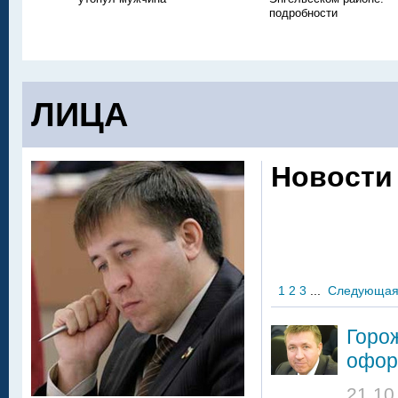
подробности
ЛИЦА
Новости
1
2
3
...
Следующа
Горож
офор
21.10