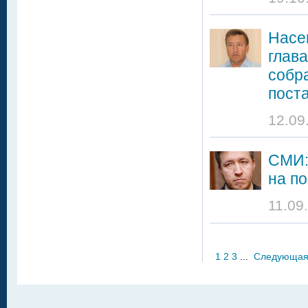
Насек
глав
собр
пост
12.09
СМИ:
на п
11.09
1
2
3
...
Следующа