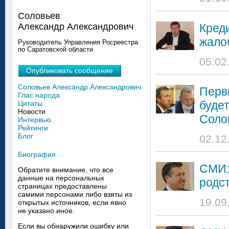
Соловьев
Кред
Александр Александрович
жало
Руководитель Управления Росреестра
по Саратовской области
05.02
Опубликовать сообщение
Соловьев Александр Александрович
Перв
Глас народа
буде
Цитаты
Новости
Соло
Интервью
Рейтинги
Блог
02.12
Биография
СМИ:
Обратите внимание, что все
данные на персональных
родс
страницах предоставлены
самими персонами либо взяты из
19.09
открытых источников, если явно
не указано иное.
Если вы обнаружили ошибку или