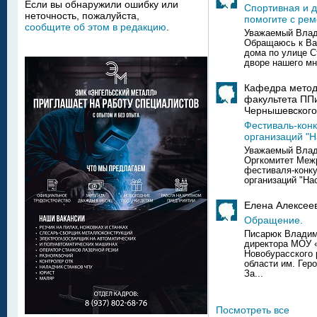
Если вы обнаружили ошибку или
Спортивная и д
неточность, пожалуйста,
помогите с ре
сообщите об этом в редакцию
.
Уважаемый Влад
Обращаюсь к Ва
дома по улице С
дворе нашего мно
Кафедра метод
факультета ППи
Чернышевского
Фестиваль-кон
организаций "Н
Уважаемый Влад
Оргкомитет Межр
фестиваля-конк
организаций "На
Елена Алексее
Обращение.
Писарюк Владим
директора МОУ 
Новобурасского 
области им. Гер
За...
Посмотреть все