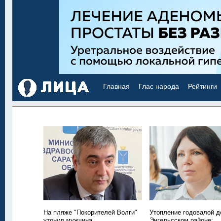
Главная
Глас народа
Рейтинги
На пляже "Покорителей Волги"
Утопление годовалой д
утонул мужчина
Энгельсском районе: