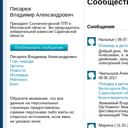
Сообщест
Писарюк
Владимир Александрович
Президент Солнечногорской ТПП в
Сообщения
Московской области. Экс-председатель
избирательной комиссии Саратовской
области
Наталья |
06.07
Очередь в детс
Опубликовать сообщение
Добрый день. У
Алексеевич, я, 
Писарюк Владимир Александрович
двойняшек, про
Глас народа
электронной очер
Цитаты
Новости
Чернышов Алек
Интервью
08.06.2017
Рейтинги
Поездка в детс
Блог
Белогорное Во
Саратовской об
Благотворител
Обратите внимание, что все
данные на персональных
Уважаемый Влад
Орг.Комитет Меж
страницах предоставлены
фестиваля-конк
самими персонами либо взяты из
организаций "На
открытых источников, если явно
не указано иное.
Марина |
11.03.