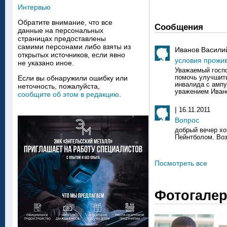
Интервью
Обратите внимание, что все
Сообщения
данные на персональных
страницах предоставлены
самими персонами либо взяты из
Иванов Васили
открытых источников, если явно
условия прожи
не указано иное.
Уважаемый госпо
помочь улучшит
Если вы обнаружили ошибку или
инвалида с ампу
неточность, пожалуйста,
уважением Ивано
сообщите об этом в редакцию
.
|
16.11.2011
Вопрос
добрый вечер хо
Пейнтболом. Воз
Посмотреть все
Фотогале