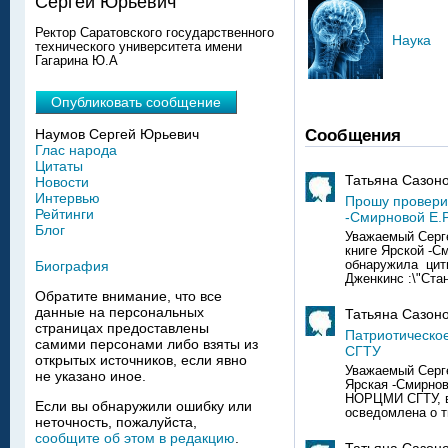
Сергей Юрьевич
Ректор Саратовского государственного
Наука
технического университета имени
Гагарина Ю.А
Опубликовать сообщение
Сообщения
Наумов Сергей Юрьевич
Глас народа
Цитаты
Татьяна Сазоно
Новости
Интервью
Прошу проверит
Рейтинги
-Смирновой Е.Р
Блог
Уважаемый Серг
книге Ярской -С
обнаружила цит
Биография
Дженкинс :\"Стан
Обратите внимание, что все
данные на персональных
Татьяна Сазоно
страницах предоставлены
Патриотическое
самими персонами либо взяты из
СГТУ
открытых источников, если явно
Уважаемый Серг
не указано иное.
Ярская -Смирнов
НОРЦМИ СГТУ, в
Если вы обнаружили ошибку или
осведомлена о т
неточность, пожалуйста,
сообщите об этом в редакцию
.
Татьяна Сазоно