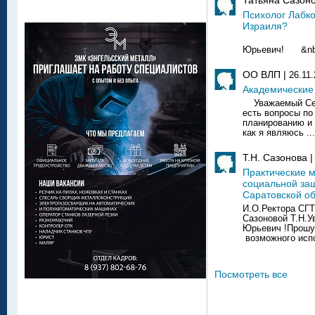
Психолог Лабк
Израиля?
Уважаем
Юрьевич! &nb.
ОО ВЛП |
26.11
Академические
Уважаемый Сер
есть вопросы по
планированию и 
как я являюсь ...
Т.Н. Сазонова 
Практические 
социальной за
Саратовской о
И.О.Ректора СГ
Сазоновой Т.Н.
Юрьевич !Прошу
возможного испо
Посмотреть все