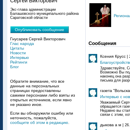
Сергей Викторович
Экс-глава администрации
Балашовского муниципального района
Региона
Саратовской области
Опубликовать сообщение
Гнусарев Сергей Викторович
Сообщения
Глас народа
Цитаты
Новости
Ксения Крусс |
Интервью
Рейтинги
Благоустройств
Блог
Здравствуйте, С
Возможно Вы под
наконец она разр
письма для разр
Обратите внимание, что все
данные на персональных
газета "Вольска
страницах предоставлены
самими персонами либо взяты из
Интервью с но
открытых источников, если явно
Уважаемый Серге
не указано иное.
обращается газе
Недавно вы стал
Если вы обнаружили ошибку или
связи с этим, хо
неточность, пожалуйста,
сообщите об этом в редакцию
.
дыкова а м |
26