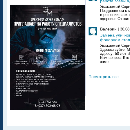
работа главы 
Уважаемый Серге
Поздравляем с 
в решении всех 
здоровье От жит
Валерий |
30.08
Замена улично
фонарном сто
Уважаемый Серг
Здравствуйте. 
адресу: 50 лет 
Вам вопрос. Кто
заме...
Посмотреть все