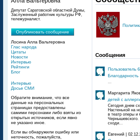
Алла Вальтеровна
Депутат Саратовской областной Думы,
Заслуженный работник культуры РФ,
тележурналист.
Политик
Опубликовать сообщение
Лосина Алла Вальтеровна
Глас народа
Цитаты
Сообщения
Новости
Интервью
Рейтинги
Пользователь 
Блог
Благодарность
...
Интервью
Досье СМИ
Маргарита Яко
Обратите внимание, что все
детей с аллерг
данные на персональных
Сегодня днем сх
страницах предоставлены
Настенькой на н
самими персонами либо взяты из
в театр оперы и
открытых источников, если явно
Чернышевского. 
не указано иное.
сходи...
Если вы обнаружили ошибку или
Евгений |
02.12
неточность, пожалуйста,