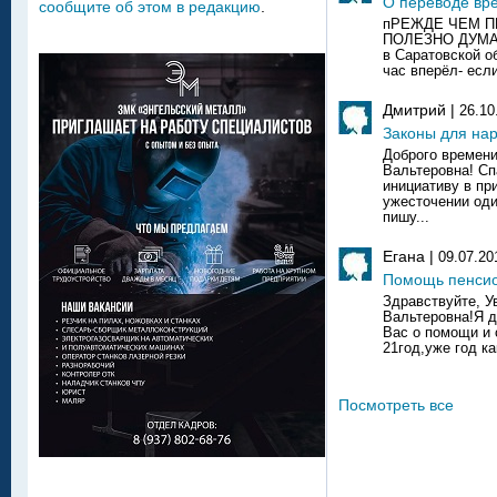
О переводе вр
сообщите об этом в редакцию
.
пРЕЖДЕ ЧЕМ 
ПОЛЕЗНО ДУМАТ
в Саратовской об
час вперёл- если
Дмитрий |
26.10
Законы для на
Доброго времени
Вальтеровна! Сп
инициативу в пр
ужесточении оди
пишу...
Егана |
09.07.20
Помощь пенси
Здравствуйте, 
Вальтеровна!Я 
Вас о помощи и
21год,уже год ка
Посмотреть все