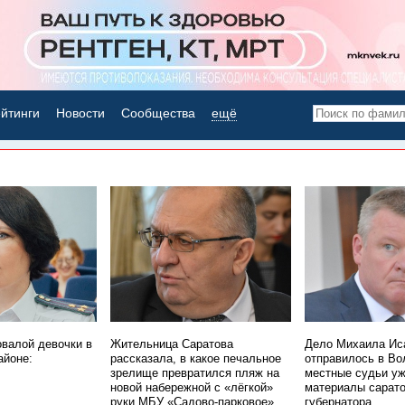
йтинги
Новости
Сообщества
ещё
НОВОСТИ ДНЯ
овалой девочки в
Жительница Саратова
Дело Михаила Ис
айоне:
рассказала, в какое печальное
отправилось в Во
зрелище превратился пляж на
местные судьи уж
новой набережной с «лёгкой»
материалы сарато
руки МБУ «Садово-парковое»
губернатора