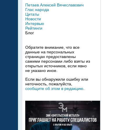
Петаев Алексей Вячеславович
Глас народа
Цитаты
Новости
Интервью
Рейтинги
Блог
Обратите внимание, что все
данные на персональных
страницах предоставлены
самими персонами либо взяты из
открытых источников, если явно
не указано иное.
Если вы обнаружили ошибку или
неточность, пожалуйста,
сообщите об этом в редакцию
.