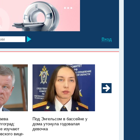
Вход
аева
Под Энгельсом в бассейне у
Из Марксовского рай
лгоград:
дома утонула годовалая
Москву санавиацией
е изучают
девочка
ещё одного ребёнка
вского вице-