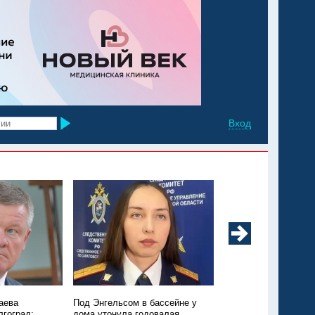
Вход
аева
Под Энгельсом в бассейне у
Из Марксовского рай
лгоград:
дома утонула годовалая
Москву санавиацией