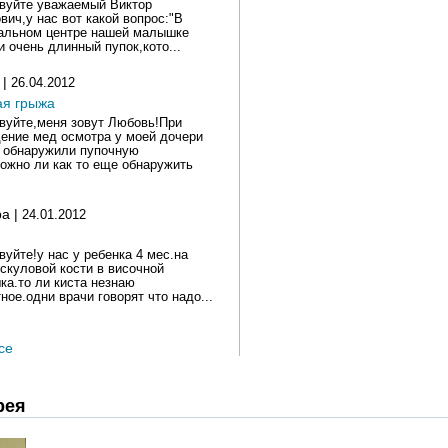
вуйте уважаемый Виктор
вич,у нас вот какой вопрос:"В
альном центре нашей малышке
и очень длинный пупок,кото...
 |
26.04.2012
ая грыжа
вуйте,меня зовут Любовь!При
ение мед осмотра у моей дочери
т обнаружили пупочную
ожно ли как то еще обнаружить
ра |
24.01.2012
вуйте!у нас у ребенка 4 мес.на
 скуловой кости в височной
ка.то ли киста незнаю
ное.одни врачи говорят что надо...
се
рея