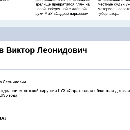
зрелище превратился пляж на
местные судьи уж
новой набережной с «лёгкой»
материалы сарато
руки МБУ «Садово-парковое»
губернатора
в Виктор Леонидович
в Леонидович
тделением детской хирургии ГУЗ «Саратовская областная детская
1995 года.
ва