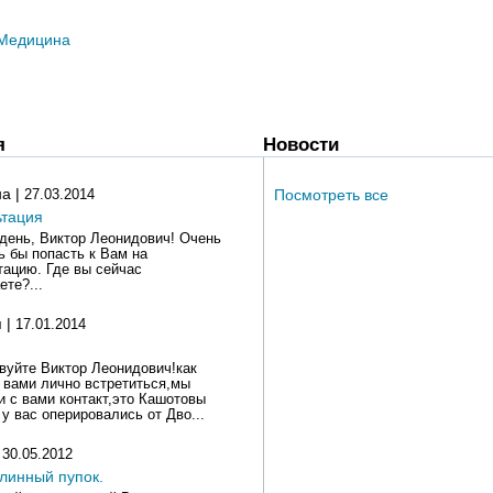
Медицина
я
Новости
на |
Посмотреть все
27.03.2014
ьтация
день, Виктор Леонидович! Очень
ь бы попасть к Вам на
тацию. Где вы сейчас
ете?...
 |
17.01.2014
вуйте Виктор Леонидович!как
 вами лично встретиться,мы
и с вами контакт,это Кашотовы
 у вас оперировались от Дво...
|
30.05.2012
линный пупок.