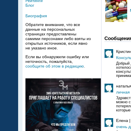
Рейтинги
Блог
Биография
Обратите внимание, что все
данные на персональных
страницах предоставлены
Сообщени
самими персонами либо взяты из
открытых источников, если явно
не указано иное.
Кристи
Если вы обнаружили ошибку или
Консул
неточность, пожалуйста,
Добрый 
сообщите об этом в редакцию
.
хотелос
консуль
принима
наталья
личная
Здравст
можно с
потерял
которые
Елена 
очень д