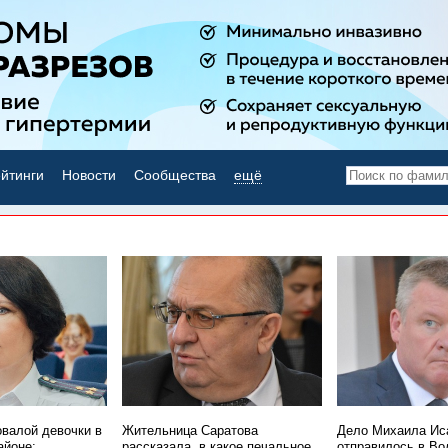
йтинги
Новости
Сообщества
ещё
НОВОСТИ ДНЯ
овалой девочки в
Жительница Саратова
Дело Михаила Ис
айоне:
рассказала, в какое печальное
отправилось в Во