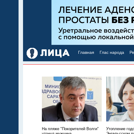
Главная
Глас народа
Ре
На пляже "Покорителей Волги"
Утопление год
утонул мужчина
Энгельсском р