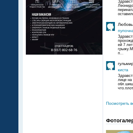
Здравст
Леонидо
перинат
оставил
Любовь
пупочн
Здравст
прохожд
ей 7 ле
грыжу.М
п...
гульми
киста
Здравст
лице на
обл.шиш
что.плот
Посмотреть в
Фотогале