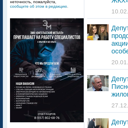
ЖКХ
неточность, пожалуйста,
сообщите об этом в редакцию
.
10.02
Депу
прод
акци
особ
20.01
Депу
Писн
жило
27.12
Депу