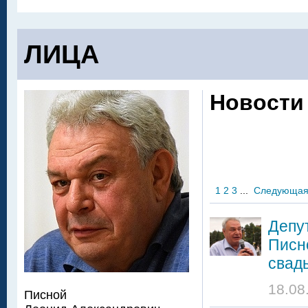
ЛИЦА
Новости
1
2
3
...
Следующа
Депу
Писн
свад
18.08
Писной