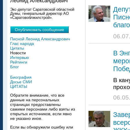
Леонид Александрович
Депу
Экс-депутат Саратовской областной
Думы, генеральный директор АО
Писн
«Саратовоблжилстрой».
благ
Опубликовать сообщение
06.07
Писной Леонид Александрович
Глас народа
Цитаты
В Эн
Новости
Интервью
меро
Рейтинги
Блог
Побе
Биография
В кан
Досье СМИ
прохо
ЦИТАТЫ
Обратите внимание, что все
06.05
данные на персональных
страницах предоставлены
самими персонами либо взяты из
Заве
открытых источников, если явно
не указано иное.
всер
Если вы обнаружили ошибку или