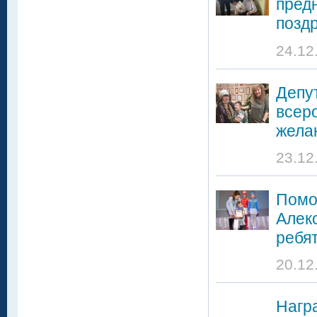
пред
позд
24.12
Депу
всер
жела
23.12
Помо
Алек
ребя
20.12
Нагр