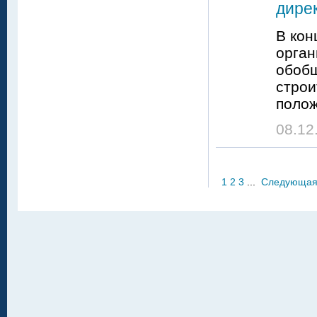
дире
В кон
орган
обобщ
строи
полож
08.12
1
2
3
...
Следующа