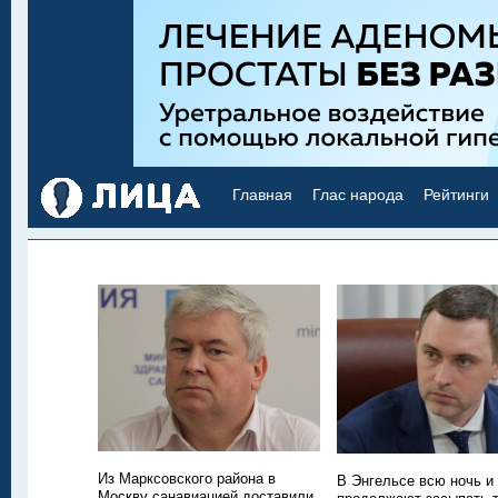
Главная
Глас народа
Рейтинги
Из Марксовского района в
В Энгельсе всю ночь и
Москву санавиацией доставили