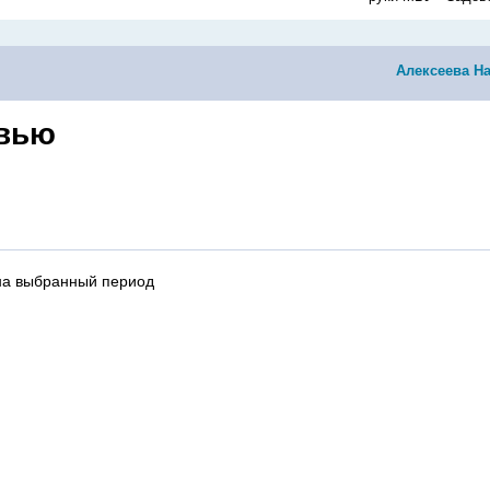
Алексеева Н
вью
на выбранный период