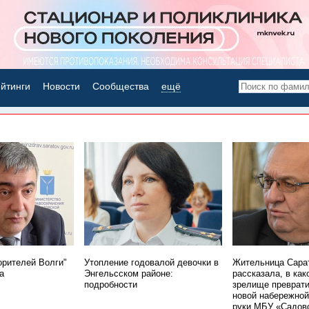
йтинги
Новости
Сообщества
ещё
НОВОСТИ ДНЯ
орителей Волги"
Утопление годовалой девочки в
Жительница Сара
а
Энгельсском районе:
рассказала, в как
подробности
зрелище преврати
новой набережной
руки МБУ «Садов