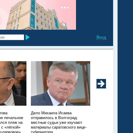
Вход
това
Дело Михаила Исаева
Под Энгельсом в бас
ое печальное
отправилось в Волгоград:
дома утонула годов
лся пляж на
местные судьи уже изучают
девочка
 с «лёгкой»
материалы саратовского вице-
о-парковое»
губернатора