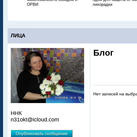
ОРВИ
лихорадки
ЛИЦА
Блог
Нет записей на выбр
ННК
n31okt@icloud.com
Опубликовать сообщение