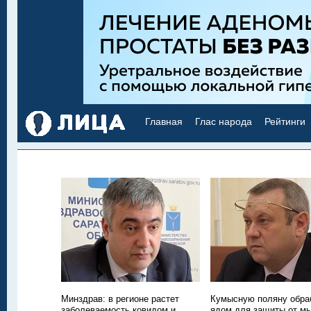
Главная
Глас народа
Рейтинги
Минздрав: в регионе растет
Кумысную поляну обра
заболеваемость ковидом и
ядом для защиты от м