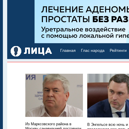
Главная
Глас народа
Рейтинги
Из Марксовского района в
В Энгельсе всю ночь и
Москву санавиацией доставили