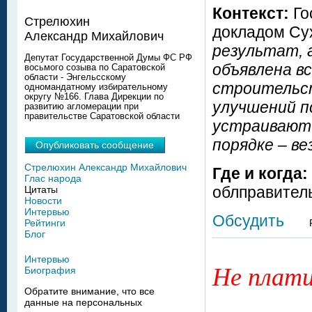
Контекст:
Го
Стрелюхин
докладом Сух
Александр Михайлович
результат, 
Депутат Государственной Думы ФС РФ
объявлена в
восьмого созыва по Саратовской
области - Энгельсскому
строительст
одномандатному избирательному
округу №166. Глава Дирекции по
улучшений п
развитию агломерации при
правительстве Саратовской области
устраивают 
порядке – ве
Опубликовать сообщение
Стрелюхин Александр Михайлович
Где и когда:
Глас народа
облправител
Цитаты
Новости
Интервью
Обсудить
Рейтинги
Блог
Интервью
Не плати
Биография
Обратите внимание, что все
данные на персональных