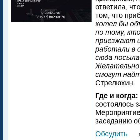
ответила, что
том, что при
хотел бы объ
по тому, кт
приезжают ш
работали в с
сюда посыла
Желательно,
смогут найт
Стрелюхин.
Где и когда:
состоялось з
Мероприятие
заседанию о
Обсудить