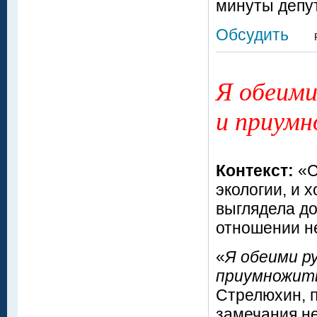
минуты депу
Обсудить
Я обеими
и приум
Контекст:
«С
экологии, и 
выглядела до
отношении не
«
Я обеими р
приумножит
Стрелюхин, 
замечания н