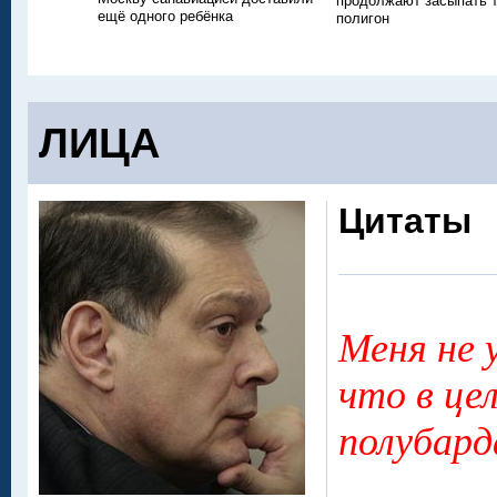
продолжают засыпать
ещё одного ребёнка
полигон
ЛИЦА
Цитаты
Меня не 
что в цел
полубард