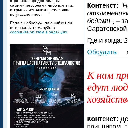
страницах предоставлены
Контекст:
"
Н
самими персонами либо взяты из
открытых источников, если явно
отключениям
не указано иное.
бедами
", – 
Если вы обнаружили ошибку или
Саратовской
неточность, пожалуйста,
сообщите об этом в редакцию
.
Где и когда:
Обсудить
К нам пр
едут люд
хозяйств
Контекст:
Де
принципом, 