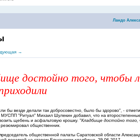
Ландо Алекс
ы
дующая
→
ище достойно того, чтобы 
приходили
ли бы везде делали так добросовестно, было бы здорово", - отмет
 МУСПП "Ритуал" Михаил Шулекин добавил, что на второстепенные
авозить щебень и асфальтовую крошку. "
Кладбище достойно того,
 - резюмировал общественник.
п
редседатель общественной палаты Саратовской области Алексан
ной поездкой на старом Елшанском кладбище, 29.06.2017.