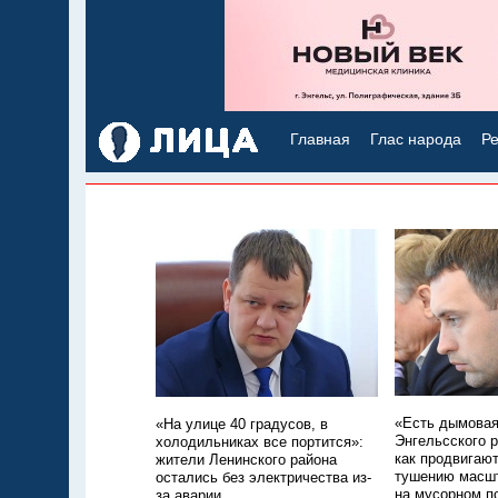
Главная
Глас народа
Ре
«Есть дымовая
«На улице 40 градусов, в
Энгельсского р
холодильниках все портится»:
как продвигаю
жители Ленинского района
тушению масшт
остались без электричества из-
на мусорном п
за аварии