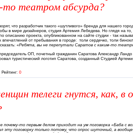
-то театром абсурда?
орят, что разработчик такого «шутливого» бренда для нашего горо
кобы в мире дизайнеров, студия Артемия Лебедева. Но глядя на то,
по описанию проекта, опубликованном на сайте студии - так назы
 впечатлений от пребывания в городе: толи сердечко, толи бинокл
сказать: «
Ребята, вы не перепутали Саратов с каким-то театр
председатель ОП, почетный гражданин Саратова Александр Ландо
овал туристический логотип Саратова, созданный Студией Артеми
Рейтинг:
0
енщин телеги гнутся, как, в 
ь
е почему-то первым делом приходит на ум поговорка «Баба с во
ал эту поговорку только потому, что опрос шуточный, а вообщ