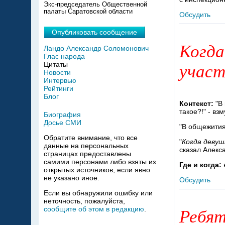
Экс-председатель Общественной
палаты Саратовской области
Обсудить
Опубликовать сообщение
Когда
Ландо Александр Соломонович
Глас народа
Цитаты
участ
Новости
Интервью
Рейтинги
Блог
Контекст:
"В
такое?!" - вз
Биография
Досье СМИ
"В общежития
Обратите внимание, что все
"
Когда девуш
данные на персональных
сказал Алекс
страницах предоставлены
самими персонами либо взяты из
Где и когда:
открытых источников, если явно
не указано иное.
Обсудить
Если вы обнаружили ошибку или
неточность, пожалуйста,
сообщите об этом в редакцию
.
Ребят