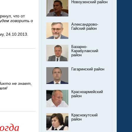
Новоузенский район
кнул, что от
будем говорить о
Александрово-
Гайский район
у, 24.10.2013.
Базарно-
Карабулакский
район
Гагаринский район
Никто не знает,
вля!
Красноармейский
район
Краснокутский
район
когда