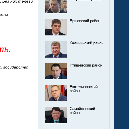
. Без них телеги
воле
Ершовский район
Калининский район
ть.
Ртищевский район
к, государство
Екатериновский
район
Самойловский
район