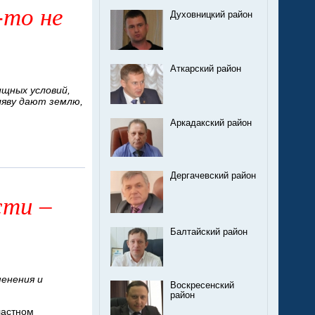
-то не
Духовницкий район
Аткарский район
ищных условий,
ляву дают землю,
Аркадакский район
Дергачевский район
сти –
Балтайский район
енения и
Воскресенский
район
ластном