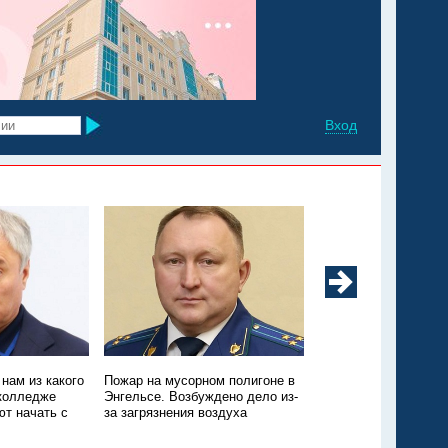
Вход
нам из какого
Пожар на мусорном полигоне в
На пляже "Покорител
 колледже
Энгельсе. Возбуждено дело из-
утонул мужчина
т начать с
за загрязнения воздуха