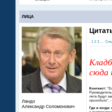
ЛИЦА
Цитат
1
2
3
...
Сле
Кладб
сюда 
Контекст:
"Ес
Руководитель
лета будут з
приходили
",
Ландо
Александр Соломонович
Где и когда: 
с инспекцион