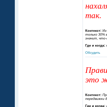
нахал
так.
Контекст:
И
з
только 30% в
значит, что-
Где и когда:
Обсудить
Прави
это ж
Контекст:
Пр
передвижки 
Где и когда: