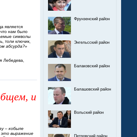
Фрунзенский район
да является
 что нам было
ваемые символы
ь, толи ключик,
Энгельсский район
ом абсурда?
»
я Лебедева,
Балаковский район
Балашовский район
общем, и
Вольский район
зу – кобыле
е это выражение
Петровский район