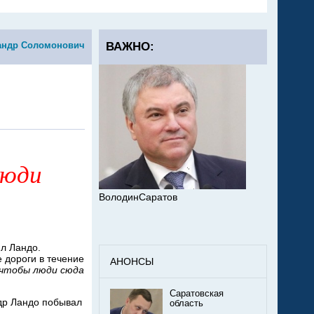
андр Соломонович
ВАЖНО:
люди
ВолодинСаратов
ил Ландо.
 дороги в течение
АНОНСЫ
 чтобы люди сюда
Саратовская
др Ландо побывал
область