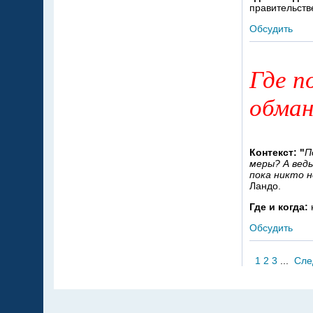
правительстве
Обсудить
Где п
обма
Контекст: "
П
меры? А вед
пока никто 
Ландо.
Где и когда:
Обсудить
1
2
3
...
Сле