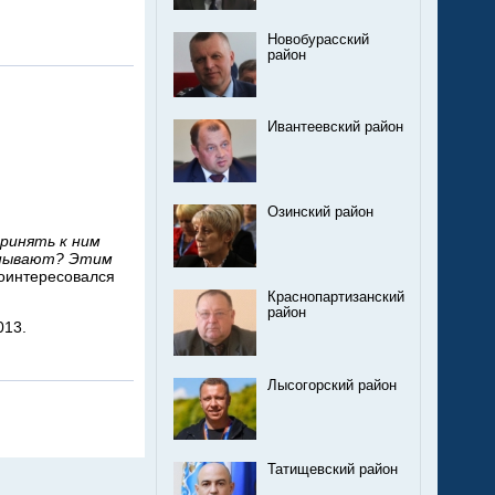
Новобурасский
район
Ивантеевский район
Озинский район
ринять к ним
манывают? Этим
поинтересовался
Краснопартизанский
район
013.
Лысогорский район
Татищевский район