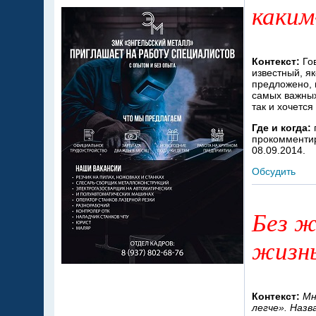
каким
Контекст:
Гов
известный, я
предложено, 
самых важных
так и хочется 
Где и когда:
прокомментир
08.09.2014.
Обсудить
Без ж
жизн
Контекст:
Мн
легче». Назв