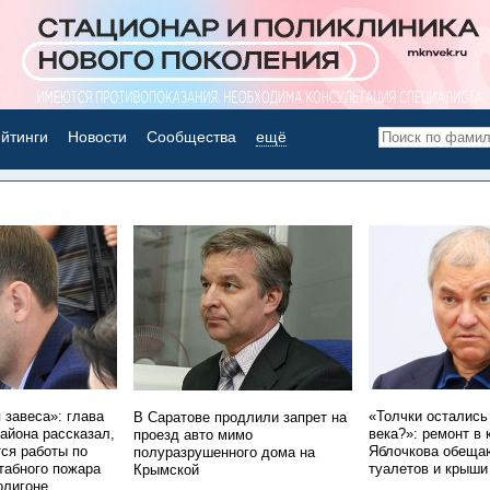
йтинги
Новости
Сообщества
ещё
НОВОСТИ ДНЯ
 завеса»: глава
«Толчки остались 
В Саратове продлили запрет на
айона рассказал,
века?»: ремонт в
проезд авто мимо
тся работы по
Яблочкова обещаю
полуразрушенного дома на
абного пожара
туалетов и крыши
Крымской
олигоне