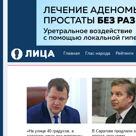
Главная
Глас народа
Рейтинги
«На улице 40 градусов, в
В Саратове продлили з
холодильниках все портится»:
проезд авто мимо