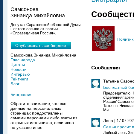
Самсонова
Сообщест
Зинаида Михайловна
Депутат Саратовской областной Думы
шестого созыва от партии
«Справедливая Россия».
Политик
Опубликовать сообщение
Самсонова Зинаида Михайловна
Глас народа
Цитаты
Сообщения
Новости
Интервью
Рейтинги
Татьяна Сазоно
Блог
Бесплатный ба
Председателю С
Биография
отделенияпарти
Россия"Самсоно
Обратите внимание, что все
Татьяны Никола
данные на персональных
Ми...
страницах предоставлены
самими персонами либо взяты из
Лена |
17.07.202
открытых источников, если явно
Семья просит 
не указано иное.
Добрый день.Зи