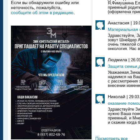
Если вы обнаружили ошибку или
Я,Фимушкина Ел
неточность, пожалуйста,
приемный родит
(оформлена прие
сообщите об этом в редакцию
.
Анастасия |
19.
Материальная
Здравствуйте, 
зовут Шнейдер А
очень тяжелой с
онкология. Нас в
Людмила |
26.0
Защита семьи,
Уважаемая,Зина
надеимся на Ва
с рассмотрения 
внесении изменен
Николай |
29.03
оказание помо
Здравствуйте З
нужно Ваша пом
приемный, и Мне
и скажим когда б
Посмотреть все