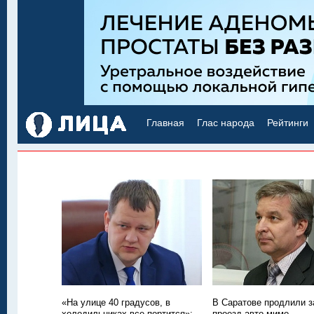
Главная
Глас народа
Рейтинги
«На улице 40 градусов, в
В Саратове продлили з
холодильниках все портится»:
проезд авто мимо