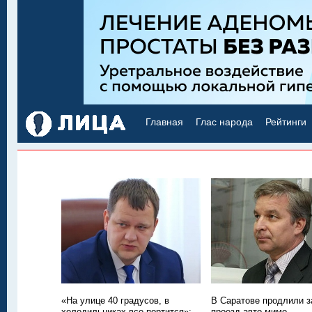
Главная
Глас народа
Рейтинги
«На улице 40 градусов, в
В Саратове продлили з
холодильниках все портится»:
проезд авто мимо