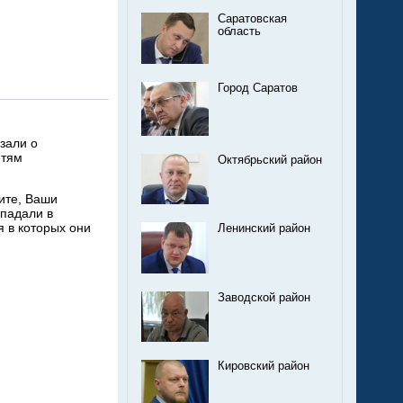
Саратовская
область
Город Саратов
зали о
етям
Октябрьский район
ите, Ваши
опадали в
 в которых они
Ленинский район
Заводской район
Кировский район