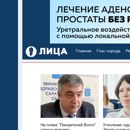
Главная
Глас народа
Ре
На пляже "Покорителей Волги"
Утопление год
утонул мужчина
Энгельсском р