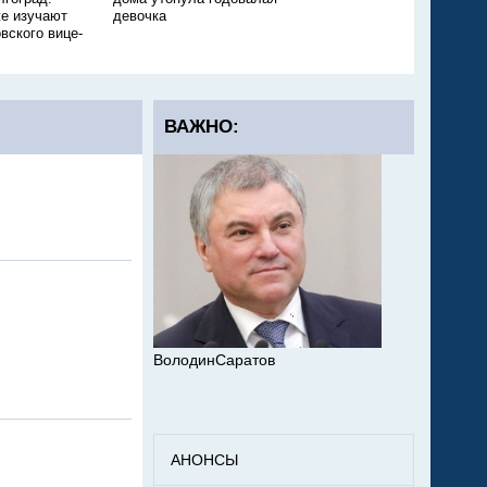
е изучают
девочка
ещё одного ребёнка
вского вице-
ВАЖНО:
ВолодинСаратов
АНОНСЫ