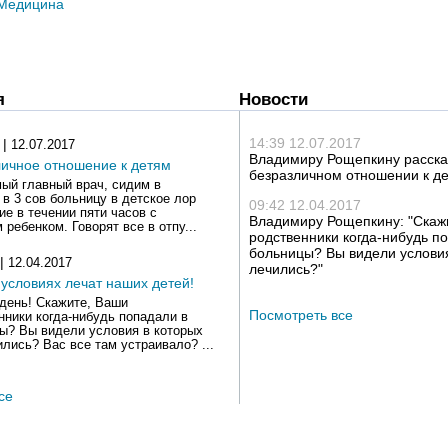
Медицина
я
Новости
14:39 12.07.2017
 |
12.07.2017
Владимиру Рощепкину расска
личное отношение к детям
безразличном отношении к д
ый главный врач, сидим в
 в 3 сов больницу в детское лор
09:42 12.04.2017
ие в течении пяти часов с
Владимиру Рощепкину: "Скаж
ребенком. Говорят все в отпу...
родственники когда-нибудь п
больницы? Вы видели условия
 |
12.04.2017
лечились?"
 условиях лечат наших детей!
день! Скажите, Ваши
Посмотреть все
нники когда-нибудь попадали в
ы? Вы видели условия в которых
ились? Вас все там устраивало? ...
се