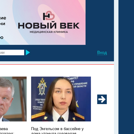
Вход
аева
Под Энгельсом в бассейне у
Из Марксовского рай
лгоград:
дома утонула годовалая
Москву санавиацией