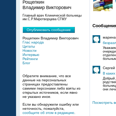
Рощепкин
Владимир Викторович
Главный врач Клинической больницы
им.С.Р.Миротворцева СГМУ
Сообщени
Опубликовать сообщение
марина
Рощепкин Владимир Викторович
Глас народа
безраз
Цитаты
Уважаем
Новости
очереди
Интервью
отделен
Рейтинги
больным 
Блог
Сергей
В каких
Обратите внимание, что все
Добрый 
данные на персональных
родстве
страницах предоставлены
больниц
самими персонами либо взяты из
они леч
открытых источников, если явно
не указано иное.
Посмотреть в
Если вы обнаружили ошибку или
неточность, пожалуйста,
сообщите об этом в редакцию
.