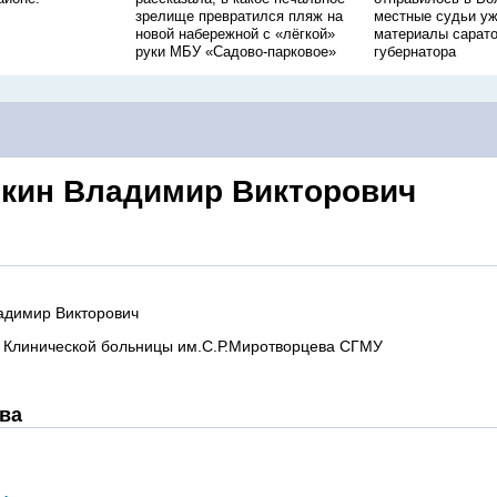
зрелище превратился пляж на
местные судьи уж
новой набережной с «лёгкой»
материалы сарато
руки МБУ «Садово-парковое»
губернатора
кин Владимир Викторович
адимир Викторович
 Клинической больницы им.С.Р.Миротворцева СГМУ
ва