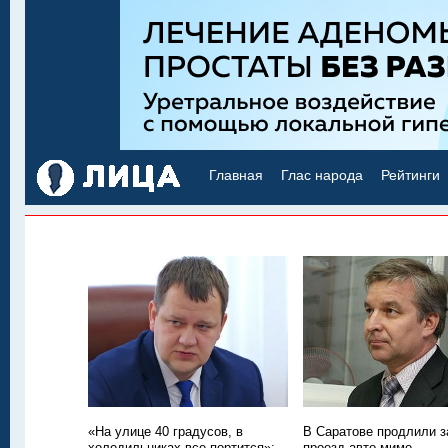
Главная
Глас народа
Рейтинги
«На улице 40 градусов, в
В Саратове продлили з
холодильниках все портится»:
проезд авто мимо