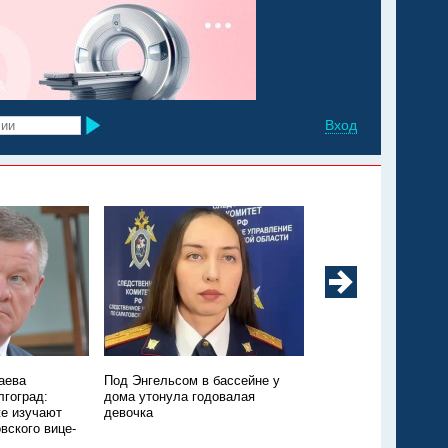
Вход
аева
Под Энгельсом в бассейне у
Из Марксовского рай
лгоград:
дома утонула годовалая
Москву санавиацией
е изучают
девочка
ещё одного ребёнка
вского вице-