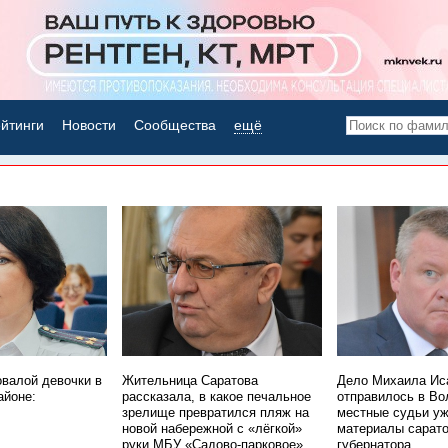
йтинги
Новости
Сообщества
ещё
НОВОСТИ ДНЯ
овалой девочки в
Жительница Саратова
Дело Михаила Ис
айоне:
рассказала, в какое печальное
отправилось в Во
зрелище превратился пляж на
местные судьи уж
новой набережной с «лёгкой»
материалы сарато
руки МБУ «Садово-парковое»
губернатора