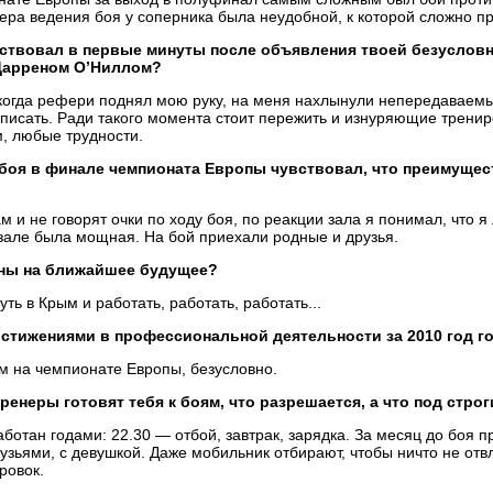
ера ведения боя у
соперника была неудобной, к
которой сложно п
ствовал в
первые минуты после объявления твоей безуслов
Дарреном О’Ниллом?
когда рефери поднял мою руку, на
меня нахлынули непередаваем
писать. Ради такого момента стоит пережить и
изнуряющие трениро
, любые трудности.
боя в
финале чемпионата Европы чувствовал, что преимущес
ам и
не
говорят очки по
ходу
боя, по
реакции зала я
понимал, что я
зале была мощная. На
бой приехали родные и
друзья.
ны на
ближайшее будущее?
уть в
Крым и
работать, работать, работать...
остижениями в
профессиональной деятельности за
2010
год г
м на
чемпионате Европы, безусловно.
тренеры готовят тебя к
боям, что разрешается, а
что под стро
ботан годами: 22.30
— отбой, завтрак, зарядка. За
месяц до
боя п
узьями, с
девушкой. Даже мобильник отбирают, чтобы ничто не
отв
ровок.