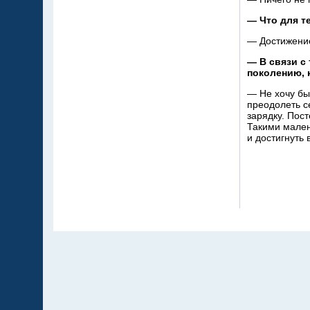
—
Что для т
—
Достижение
—
В
связи с
поколению, 
—
Не
хочу б
преодолеть с
зарядку. Пос
Такими мален
и
достигнуть 