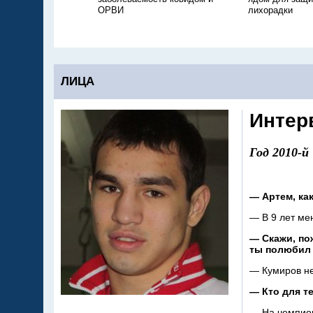
ОРВИ
лихорадки
ЛИЦА
Интер
Год 2010-й
—
Артем, ка
—
В
9
лет ме
—
Скажи, по
ты
полюбил 
—
Кумиров
н
—
Кто для т
—
На
чемпио