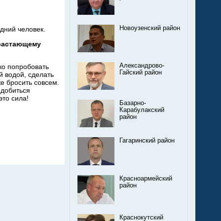
Новоузенский район
дний человек.
растающему
Александрово-
ко попробовать
Гайский район
 водой, сделать
е бросить совсем.
 добиться
это сила!
Базарно-
Карабулакский
район
Гагаринский район
Красноармейский
район
Краснокутский