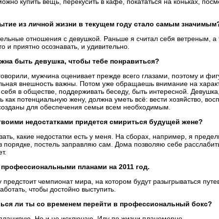
можно купить вещь, перекусить в
кафе, покататься на
коньках, пос
ытие из
личной жизни в
текущем году стало самым значимым
ельные отношения с
девушкой. Раньше я
считал себя ветреным, а
то и
приятно осознавать, и
удивительно.
жна быть девушка, чтобы тебе понравиться?
говорили, мужчина оценивает прежде всего глазами, поэтому и
фиг
льная внешность важны. Потом уже обращаешь внимание на
харак
 себя в
обществе, поддерживать беседу, быть интересной. Девушка
 как потенциальную жену, должна уметь всё: вести хозяйство, восп
созданы для обеспечения семьи всем необходимым.
твоими недостатками придется смириться будущей жене?
зать, какие недостатки есть у
меня. На
сборах, например, я
предел
в
порядке, постель заправляю
сам. Дома позволяю себе расслабить
т.
 профессиональными планами на
2011
год.
у предстоит чемпионат мира, на
котором будут разыгрываться путе
аботать, чтобы достойно выступить.
ься
ли ты
со
временем перейти в
профессиональный бокс?
планирую. Но
и
не
исключаю. Иду по
жизни планомерно.