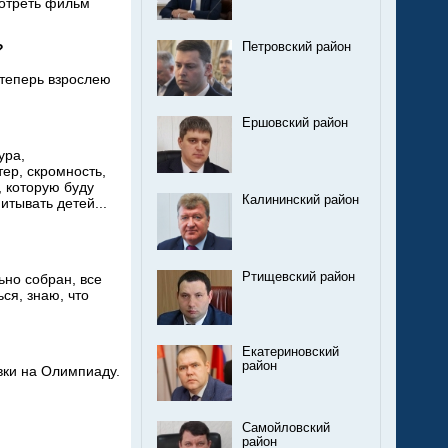
мотреть фильм
Петровский район
?
теперь взрослею
Ершовский район
ура,
тер, скромность,
, которую буду
Калининский район
итывать детей...
Ртищевский район
ьно собран, все
ся, знаю, что
Екатериновский
район
вки на
Олимпиаду.
Самойловский
район