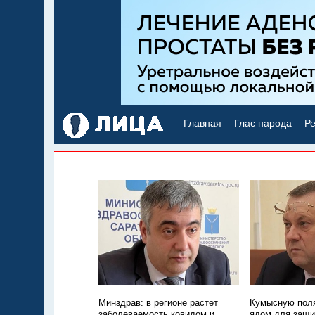
Главная
Глас народа
Ре
Минздрав: в регионе растет
Кумысную поля
заболеваемость ковидом и
ядом для защи