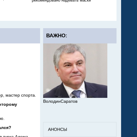
рекомендовано надевать маски
никто не тушит
ВАЖНО:
р, мастер спорта.
ВолодинСаратов
которому
зю.
ался?
АНОНСЫ
в турка Адема