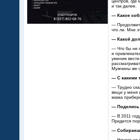
центров, где 
и
так далее.
—
Какое соб
—
Продолжит
что
ли. Мне э
—
Какой дол
—
Что
бы не
и
привлекате
умение вести
рассматривать
Мужчины
же 
—
С
какими 
—
Трудно ска
вещи у
меня 
мама прибере
—
Поделись
—
В
2011
год
Придется пор
—
Собираеш
—
Ничего не