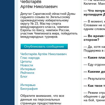
Чеботарёв
Киличчи. Ман
Артём Николаевич
—
Что почув
Депутат Саратовской областной Думы
ирландцем 
седьмого созыва по Энгельсскому
одномандатному избирательному
—
В
момент, 
округу № 23, Мастер спорта
Словами не
о
международного класса, чемпион
одним словом
Европы по боксу, чемпион России,
участник Чемпионата мира, победитель
—
Во
время 
международных турниров.
стороне?
Опубликовать сообщение
—
Да, хотя н
Поддержка в
Чеботарёв Артём Николаевич
—
Какие пла
Глас народа
Цитаты
—
Еду отдохн
Новости
Интервью
—
Какими д
Рейтинги
Блог
—
Результато
Интервью
—
Как твои 
Биография
—
Режим отра
Обратите внимание, что все
общение с
др
данные на персональных
на
бой, трени
страницах предоставлены