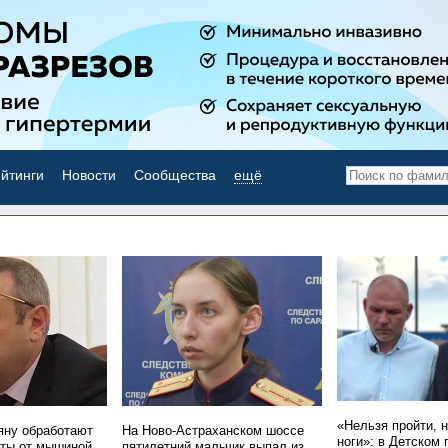
йтинги
Новости
Сообщества
ещё
НОВОСТИ ДНЯ
«Нельзя пройти, 
ну обработают
На Ново-Астраханском шоссе
ноги»: в Детском 
ты от мышиной
пятилетний мальчик выпал из