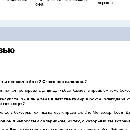
дорожки
окна
вью
к ты
пришел в
бокс? С
чего все началось?
ня начал тренировать дядя Едильбай Казиев, в
прошлом тоже боксё
жалуйста, был
ли у
тебя в
детстве кумир в
боксе, благодаря 
этот спорт?
ет. Есть боксёры, техника которых нравится. Это Мейвезер, Костя Д
ебя был непростым соперником, из
тех, с
которыми ты
встреч
нате Европы за
выход в
полуфинал самым сложным был бой проти