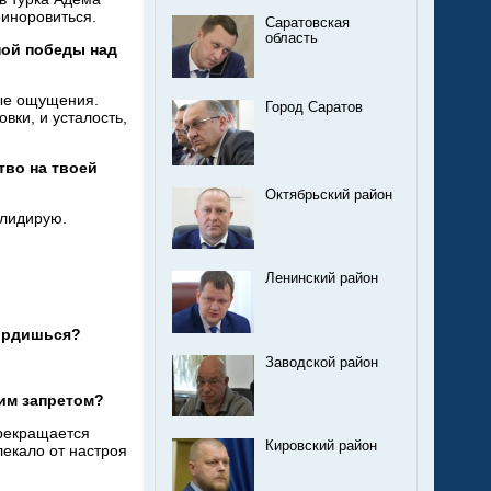
риноровиться.
Саратовская
область
ной победы над
ые ощущения.
Город Саратов
вки, и
усталость,
тво на
твоей
Октябрьский район
лидирую.
Ленинский район
ордишься?
Заводской район
гим запретом?
рекращается
Кировский район
лекало от
настроя