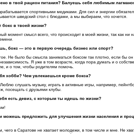
ено в
твой рацион питания? Балуешь себя любимым лагмано
зрабатывается спортивными медиками. Для сил и
энергии обязател
ывается шведский стол с
блюдами, а
мы
выбираем, что хочется.
т бокс в
твоей жизни?
ный момент смысл всего, что происходит в
моей жизни, так как ни
н
ремени.
шь, бокс
— это в
первую очередь бизнес или спорт?
гое. Не
было
бы смысла заниматься боксом так плотно, если
бы он
езависимость. Я
уже в
том возрасте, когда пора думать и
о
собств
е, и
о
том, чтобы родителям помочь.
бя хобби? Чем увлекаешься кроме бокса?
 Люблю слушать музыку, играть в
активные игры, например, пейнтбо
ж, посещать с
друзьями клубы.
ебя есть девиз, с
которым ты
идешь по
жизни?
ым!
и можешь предложить для улучшения жизни населения и
проц
м, чего в
Саратове не
хватает молодежи, в
том числе и
мне. Не
хва