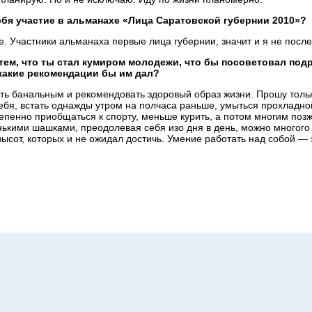
ебя участие в
альманахе «Лица Саратовской губернии
2010»?
. Участники альманаха первые лица губернии, значит и
я
не
после
тем, что ты
стал кумиром молодежи, что
бы посоветовал под
какие рекомендации
бы им
дал?
ыть банальным и
рекомендовать здоровый образ жизни. Прошу толь
ебя, встать однажды утром на
полчаса раньше, умыться прохладной
тепенно приобщаться к
спорту, меньше курить, а
потом многим позж
ькими шашками, преодолевая себя изо дня в
день, можно многого
высот, которых и
не
ожидал достичь. Умение работать над собой
— 