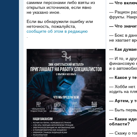
самими персонами либо взяты из
—
Что включ
открытых источников, если явно
—
Рацион ра
не указано иное.
фрукты. Накр
Если вы обнаружили ошибку или
—
Что значи
неточность, пожалуйста,
сообщите об этом в редакцию
—
Бокс в
дан
.
не
хватает в
—
Как думае
—
И
то, и
дру
финансовую н
и
о
автомобил
—
Какое у
те
—
Хобби
нет.
ходить на
пля
—
Артем, у
т
—
Быть перв
—
Какие иде
области?
—
Скажу о
то