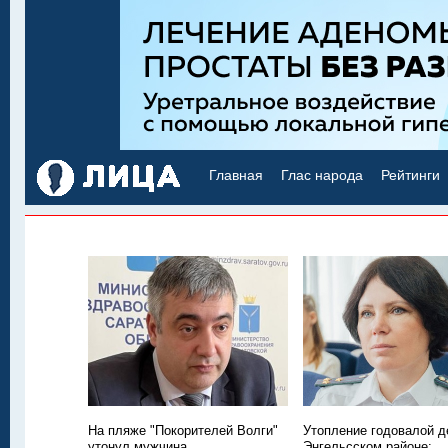
Главная
Глас народа
Рейтинги
На пляже "Покорителей Волги"
Утопление годовалой д
утонул мужчина
Энгельсском районе: