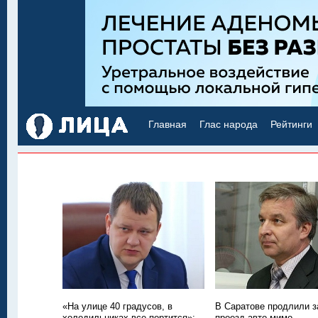
Главная
Глас народа
Рейтинги
«На улице 40 градусов, в
В Саратове продлили з
холодильниках все портится»:
проезд авто мимо