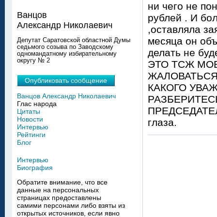
ни чего не по
Ванцов
рублей . И бо
Александр Николаевич
,оставляла за
месяца он объ
Депутат Саратовской областной Думы
седьмого созыва по Заводскому
делать не буд
одномандатному избирательному
округу № 2
ЭТО ТСЖ МОЕ
ЖАЛОВАТЬСЯ 
Опубликовать сообщение
КАКОГО УВАЖ
Ванцов Александр Николаевич
РАЗБЕРИТЕСЬ
Глас народа
ПРЕДСЕДАТЕЛ
Цитаты
Новости
глаза.
Интервью
Рейтинги
Блог
Интервью
Биография
Обратите внимание, что все
данные на персональных
страницах предоставлены
самими персонами либо взяты из
открытых источников, если явно