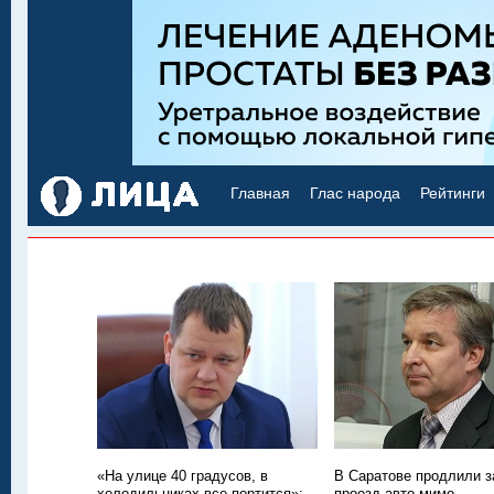
Главная
Глас народа
Рейтинги
«На улице 40 градусов, в
В Саратове продлили з
холодильниках все портится»:
проезд авто мимо