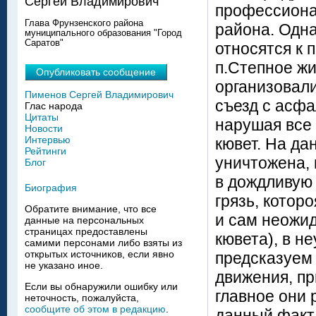
Сергей Владимирович
профессиона
Глава Фрунзенского района
района. Одна
муниципального образования "Город
Саратов"
относятся к 
п.Степное ж
Опубликовать сообщение
организовал
Пименов Сергей Владимирович
съезд с асфа
Глас народа
Цитаты
нарушая все 
Новости
Интервью
кювет. На да
Рейтинги
уничтожена, 
Блог
в дождливую 
Биография
грязь, котор
Обратите внимание, что все
и сам неожид
данные на персональных
страницах предоставлены
кювета), в н
самими персонами либо взяты из
открытых источников, если явно
предсказуем
не указано иное.
движения, пр
Если вы обнаружили ошибку или
главное они
неточность, пожалуйста,
сообщите об этом в редакцию
.
данный факт