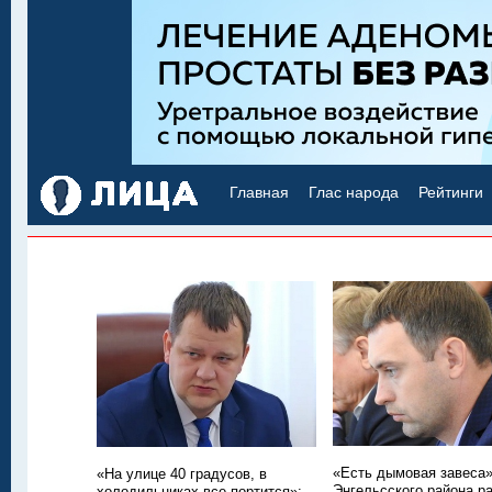
Главная
Глас народа
Рейтинги
«Есть дымовая завеса»
«На улице 40 градусов, в
Энгельсского района р
холодильниках все портится»: