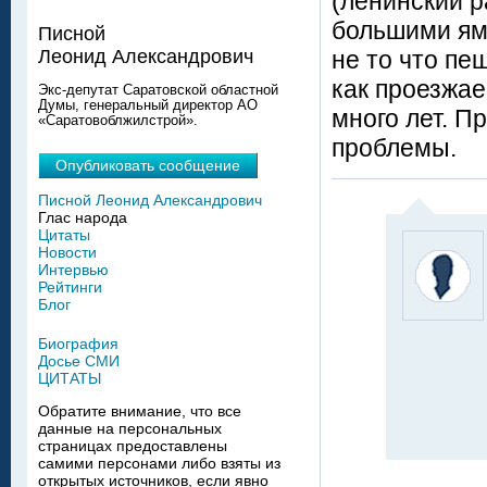
(ленинский р
большими яма
Писной
не то что пе
Леонид Александрович
как проезжае
Экс-депутат Саратовской областной
Думы, генеральный директор АО
много лет. П
«Саратовоблжилстрой».
проблемы.
Опубликовать сообщение
Писной Леонид Александрович
Глас народа
Цитаты
Новости
Интервью
Рейтинги
Блог
Биография
Досье СМИ
ЦИТАТЫ
Обратите внимание, что все
данные на персональных
страницах предоставлены
самими персонами либо взяты из
открытых источников, если явно