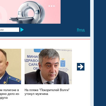
Вход
м полигоне в
На пляже "Покорителей Волги"
Утопление годовалой
дено дело из-
утонул мужчина
Энгельсском районе:
здуха
подробности