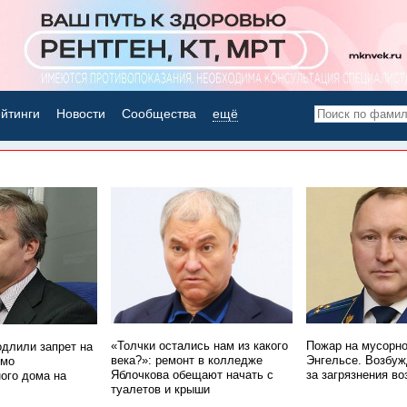
йтинги
Новости
Сообщества
ещё
НОВОСТИ ДНЯ
«Толчки остались нам из какого
Пожар на мусорно
одлили запрет на
века?»: ремонт в колледже
Энгельсе. Возбуж
имо
Яблочкова обещают начать с
за загрязнения во
ого дома на
туалетов и крыши