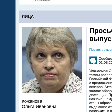
ЛИЦА
Прось
выпус
Посмотреть 
Сообще
01.05.2
Уважаемая Ол
темпы распро
Российской Ф
с предложени
вечеров. Атт
холлах образ
дистанции. П
назначенному
Кожанова
стены образо
Ольга Ивановна
выдающие атт
разложить в 