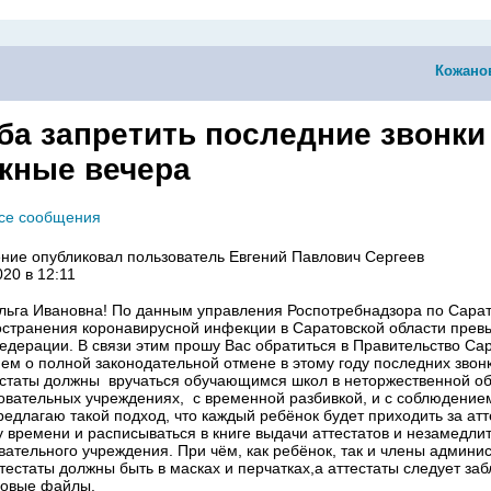
Кожано
ба запретить последние звонки
кные вечера
все сообщения
ние опубликовал пользователь
Евгений Павлович Сергеев
020 в 12:11
ьга Ивановна! По данным управления Роспотребнадзора по Сарат
странения коронавирусной инфекции в Саратовской области прев
едерации. В связи этим прошу Вас обратиться в Правительство Са
ем о полной законодательной отмене в этому году последних звон
естаты должны вручаться обучающимся школ в неторжественной обс
овательных учреждениях, с временной разбивкой, и с соблюдение
редлагаю такой подход, что каждый ребёнок будет приходить за атт
 времени и расписываться в книге выдачи аттестатов и незамедли
вательного учреждения. При чём, как ребёнок, так и члены админи
естаты должны быть в масках и перчатках,а аттестаты следует за
новые файлы.