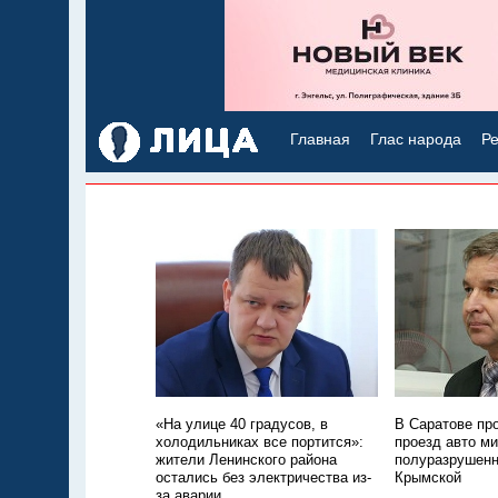
Главная
Глас народа
Ре
«На улице 40 градусов, в
В Саратове пр
холодильниках все портится»:
проезд авто м
жители Ленинского района
полуразрушенн
остались без электричества из-
Крымской
за аварии