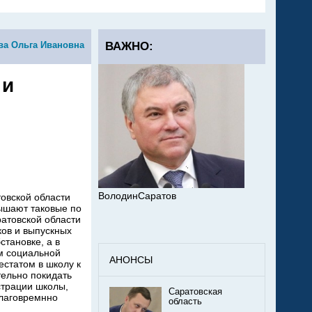
ва Ольга Ивановна
ВАЖНО:
 и
ВолодинСаратов
овской области
ышают таковые по
ратовской области
ков и выпускных
тановке, а в
м социальной
АНОНСЫ
естатом в школу к
тельно покидать
страции школы,
Саратовская
благовремнно
область