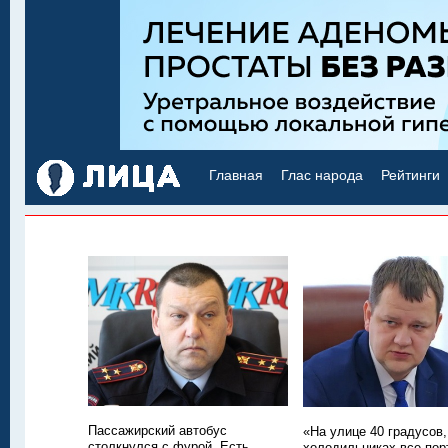
Главная
Глас народа
Рейтинги
Пассажирский автобус
«На улице 40 градусов,
столкнулся с фурой. Есть
холодильниках все пор