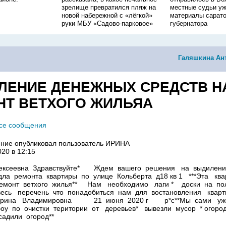
зрелище превратился пляж на
местные судьи уж
новой набережной с «лёгкой»
материалы сарато
руки МБУ «Садово-парковое»
губернатора
Галяшкина Ан
ЛЕНИЕ ДЕНЕЖНЫХ СРЕДСТВ Н
НТ ВЕТХОГО ЖИЛЬЯА
все сообщения
ние опубликовал пользователь
ИРИНА
020 в 12:15
ексеевна Здравствуйте* Ждем вашего решения на выдилени
дла ремонта квартиры по улице Кольберта д18 кв 1 ***Эта кв
емонт ветхого жилья** Нам необходимо лаги * доски на пол
весь перечень что понадобиться нам для востановления кварт
Ирина Владимировна 21 июня 2020 г р*с**Мы сами уж
оу по очистки територии от деревьев* вывезли мусор * огород
засадили огород**