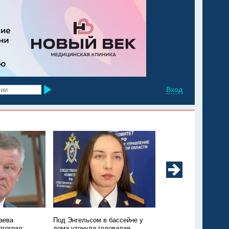
Вход
аева
Под Энгельсом в бассейне у
Из Марксовского рай
лгоград:
дома утонула годовалая
Москву санавиацией