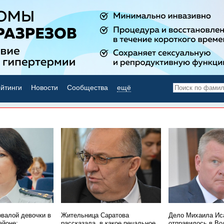
йтинги
Новости
Сообщества
ещё
НОВОСТИ ДНЯ
овалой девочки в
Жительница Саратова
Дело Михаила Ис
айоне:
рассказала, в какое печальное
отправилось в Во