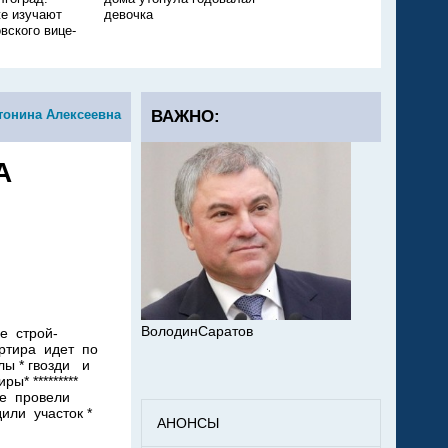
е изучают
девочка
ещё одного ребёнка
вского вице-
тонина Алексеевна
ВАЖНО:
А
ВолодинСаратов
е строй-
артира идет по
ы * гвозди и
иры* *********
е провели
или участок *
АНОНСЫ