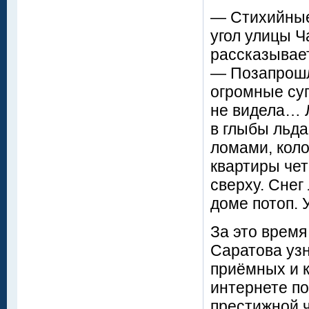
— Стихийные 
угол улицы Ч
рассказывае
— Позапрошл
огромные суг
не видела… Л
в глыбы льда
ломами, коло
квартиры чет
сверху. Снег
доме потоп. 
За это время
Саратова уз
приёмных и к
интернете по
престижной ч