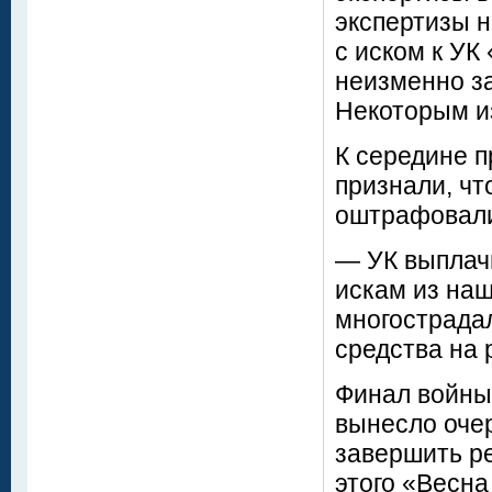
экспертизы н
с иском к УК
неизменно з
Некоторым и
К середине п
признали, чт
оштрафовали
— УК выплач
искам из наш
многострада
средства на 
Финал войны
вынесло очер
завершить ре
этого «Весна