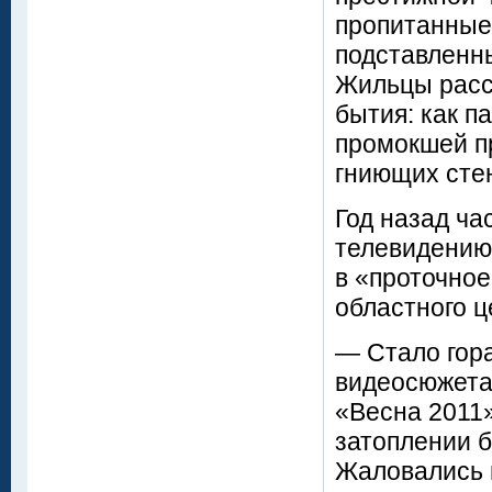
пропитанные 
подставленны
Жильцы расс
бытия: как п
промокшей пр
гниющих стен
Год назад ча
телевидению
в «проточное
областного ц
— Стало гора
видеосюжета.
«Весна 2011
затоплении б
Жаловались 