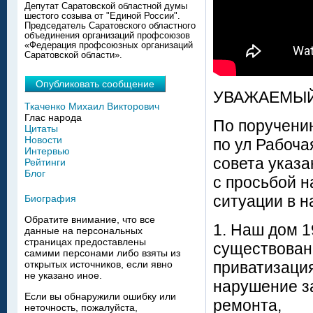
Депутат Саратовской областной думы
шестого созыва от "Единой России".
Председатель Саратовского областного
объединения организаций профсоюзов
«Федерация профсоюзных организаций
Саратовской области».
Опубликовать сообщение
УВАЖАЕМЫЙ
Ткаченко Михаил Викторович
Глас народа
По поручени
Цитаты
Новости
по ул Рабоча
Интервью
совета указ
Рейтинги
Блог
с просьбой н
ситуации в 
Биография
Обратите внимание, что все
1. Наш дом 1
данные на персональных
страницах предоставлены
существован
самими персонами либо взяты из
приватизация
открытых источников, если явно
не указано иное.
нарушение за
Если вы обнаружили ошибку или
ремонта,
неточность, пожалуйста,