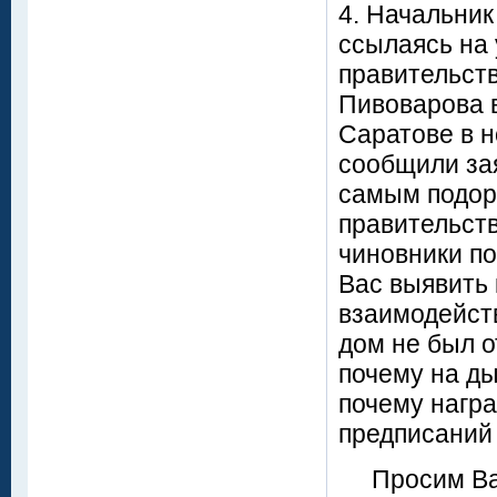
4. Начальни
ссылаясь на 
правительств
Пивоварова в
Саратове в н
сообщили за
самым подор
правительств
чиновники по
Вас выявить
взаимодейств
дом не был 
почему на д
почему награ
предписаний
Просим Вас 