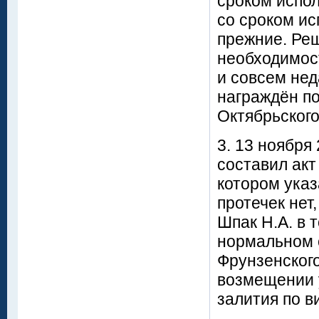
сроком испол
со сроком ис
прежние. Реш
необходимос
и совсем нед
награждён п
Октябрьского
3. 13 ноября
составил акт
котором указ
протечек нет
Шпак Н.А. в 
нормальном с
Фрунзенского
возмещении 
залития по 