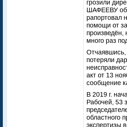
грозили дир
ШАФЕЕВУ обр
рапортовал н
помощи от з
произведён, 
много раз по
Отчаявшись, 
потеряли дар
неисправнос
акт от 13 но
сообщение ка
В 2019 г. на
Рабочей, 53 
председател
областного п
экспертизы в