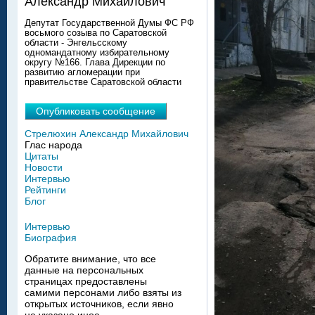
Александр Михайлович
Депутат Государственной Думы ФС РФ
восьмого созыва по Саратовской
области - Энгельсскому
одномандатному избирательному
округу №166. Глава Дирекции по
развитию агломерации при
правительстве Саратовской области
Опубликовать сообщение
Стрелюхин Александр Михайлович
Глас народа
Цитаты
Новости
Интервью
Рейтинги
Блог
Интервью
Биография
Обратите внимание, что все
данные на персональных
страницах предоставлены
самими персонами либо взяты из
открытых источников, если явно