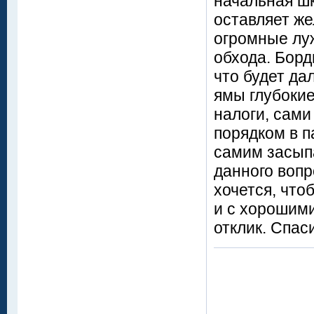
начальная шк
оставляет же
огромные луж
обхода. Борд
что будет да
ямы глубоки
налоги, сами
порядком в 
самим засып
данного вопр
хочется, что
и с хорошими
отклик. Спас