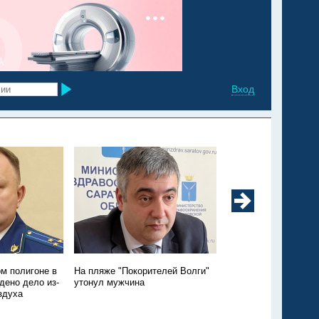
Вход
м полигоне в
На пляже "Покорителей Волги"
Утопление годовалой
дено дело из-
утонул мужчина
Энгельсском районе:
здуха
подробности