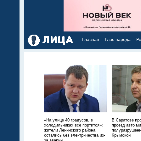
Главная
Глас народа
Ре
«На улице 40 градусов, в
В Саратове пр
холодильниках все портится»:
проезд авто м
жители Ленинского района
полуразрушенн
остались без электричества из-
Крымской
за аварии