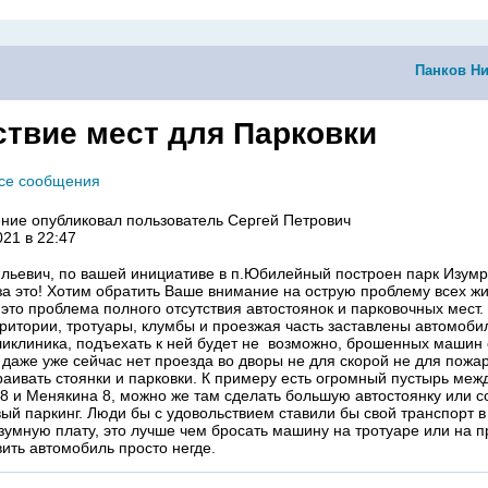
Панков Н
ствие мест для Парковки
все сообщения
ние опубликовал пользователь
Сергей Петрович
021 в 22:47
льевич, по вашей инициативе в п.Юбилейный построен парк Изум
за это! Хотим обратить Ваше внимание на острую проблему всех жи
это проблема полного отсутствия автостоянок и парковочных мест.
ритории, тротуары, клумбы и проезжая часть заставлены автомоби
ликлиника, подъехать к ней будет не возможно, брошенных машин
 даже уже сейчас нет проезда во дворы не для скорой не для пожа
раивать стоянки и парковки. К примеру есть огромный пустырь ме
8 и Менякина 8, можно же там сделать большую автостоянку или 
ый паркинг. Люди бы с удовольствием ставили бы свой транспорт 
азумную плату, это лучше чем бросать машину на тротуаре или на п
вить автомобиль просто негде.