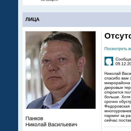
ЛИЦА
Отсут
Посмотреть 
Сообще
09.12.2
Николай Васи
спасибо вам 
микрорайона 
дворовые тер
откроется по
больше. Хотя
срочно обуст
Федоровская 
многоуровнев
паркинг за р
Панков
сейчас поста
Николай Васильевич