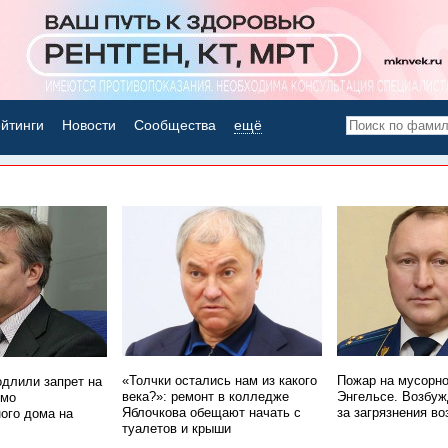
йтинги
Новости
Сообщества
ещё
НОВОСТИ ДНЯ
«Толчки остались нам из какого
Пожар на мусорно
одлили запрет на
века?»: ремонт в колледже
Энгельсе. Возбуж
имо
Яблочкова обещают начать с
за загрязнения во
ого дома на
туалетов и крыши