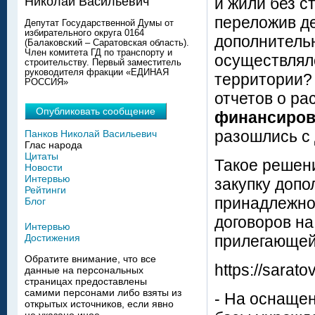
и жили без с
Николай Васильевич
переложив де
Депутат Государственной Думы от
избирательного округа 0164
дополнитель
(Балаковский – Саратовская область).
Член комитета ГД по транспорту и
осуществлялс
строительству. Первый заместитель
руководителя фракции «ЕДИНАЯ
территории?
РОССИЯ»
отчетов о ра
Опубликовать сообщение
финансиров
разошлись с
Панков Николай Васильевич
Глас народа
Цитаты
Такое решени
Новости
Интервью
закупку допо
Рейтинги
принадлежнос
Блог
договоров на
Интервью
прилегающей
Достижения
Обратите внимание, что все
https://sarat
данные на персональных
страницах предоставлены
самими персонами либо взяты из
- На оснаще
открытых источников, если явно