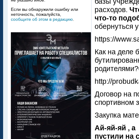
базы учрежд
не указано иное.
расходов.
Чт
Если вы обнаружили ошибку или
неточность, пожалуйста,
что-то подо
сообщите об этом в редакцию
.
обернуться у
https://www.s
Как на деле 
бутилированн
родителями?
http://probu
Договор на п
спортивном з
Закупка мат
Ай-яй-яй , 
пустили на 