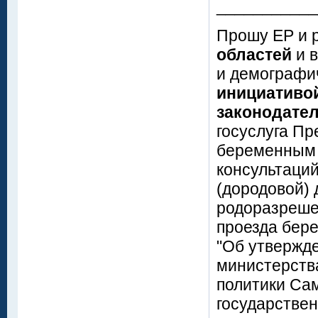
___________
Прошу ЕР и 
областей
и 
и демографи
инициативой
законодате
госуслуга П
беременным 
консультаций
(дородовой) 
родоразрешен
проезда бер
"Об утвержд
министерств
политики Са
государстве