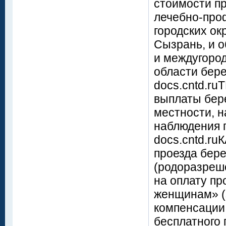
стоимости пр
лечебно-про
городских ок
Сызрань, и о
и междугоро
области бере
docs.cntd.r
выплаты бер
местности, н
наблюдения п
docs.cntd.r
проезда бер
(родоразреше
на оплату пр
женщинам» (
компенсации 
бесплатного 