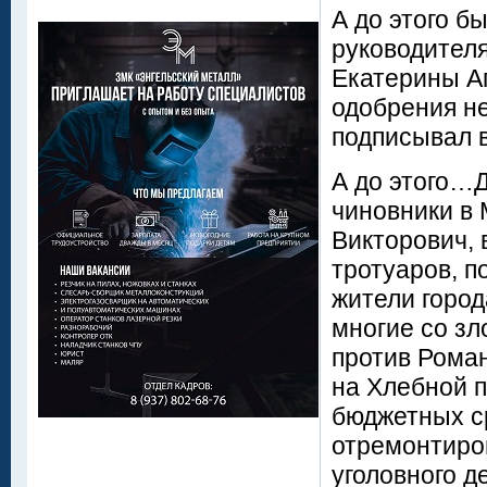
А до этого 
руководител
Екатерины Аг
одобрения н
подписывал в
А до этого…Д
чиновники в 
Викторович, 
тротуаров, п
жители город
многие со зл
против Роман
на Хлебной п
бюджетных ср
отремонтиров
уголовного 