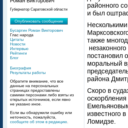
Роман Викторович
районного с
Губернатор Саратовской области
и был оштра
Опубликовать сообщение
Несколькими
Бусаргин Роман Викторович
Марксовского
Глас народа
также много
Цитаты
Новости
незаконного 
Интервью
Рейтинги
постановил о
Блог
моральный вр
Биография
председатель
Результаты работы
района Дмит
Обратите внимание, что все
данные на персональных
Скоро в суда
страницах предоставлены
самими персонами либо взяты из
оскорбления
открытых источников, если явно
не указано иное.
Емельяновым
известного в
Если вы обнаружили ошибку или
неточность, пожалуйста,
Ломидзе.
сообщите об этом в редакцию
.