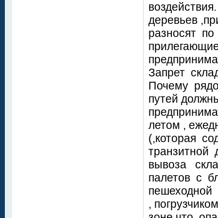
воздействия.
деревьев ,пр
разносят по
прилегающи
предпринима
Запрет скла
Почему рядо
путей должн
предпринима
летом , еже
(,которая со
транзитной 
вывоза скла
палетов с б
пешеходной 
, погрузчико
зоне,что оп