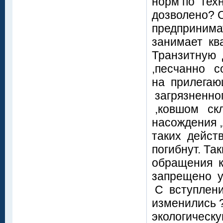
норм по тех
дозволено? 
предпринима
занимает кв
Транзитную
,песчанно с
на прилегаю
загрязненно
,ковшом скл
насождения 
таких дейст
погибнут. Т
обращения к
запрещено у
С вступлени
изменились 
экологическ