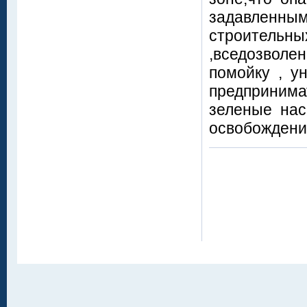
задавленным
строительны
,вседозволе
помойку , у
предпринима
зеленые нас
освобождени