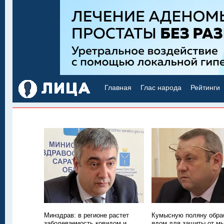
Главная
Глас народа
Рейтинги
Минздрав: в регионе растет
Кумысную поляну обра
заболеваемость ковидом и
ядом для защиты от м