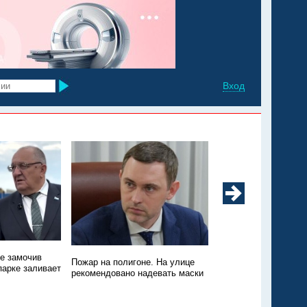
Вход
не замочив
Техники нет, зато пт
Пожар на полигоне. На улице
парке заливает
Пожар на свалке в Э
рекомендовано надевать маски
никто не тушит