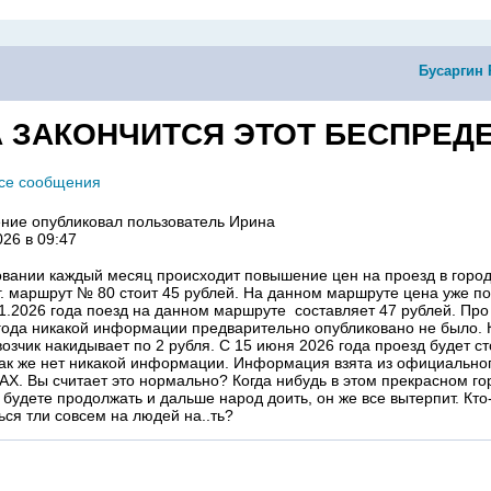
Бусаргин
 ЗАКОНЧИТСЯ ЭТОТ БЕСПРЕД
все сообщения
ние опубликовал пользователь
Ирина
026 в 09:47
овании каждый месяц происходит повышение цен на проезд в горо
г. маршрут № 80 стоит 45 рублей. На данном маршруте цена уже 
.01.2026 года поезд на данном маршруте составляет 47 рублей. Пр
года никакой информации предварительно опубликовано не было.
озчик накидывает по 2 рубля. С 15 июня 2026 года проезд будет ст
ак же нет никакой информации. Информация взята из официально
АХ. Вы считает это нормально? Когда нибудь в этом прекрасном го
будете продолжать и дальше народ доить, он же все вытерпит. Кто-
ься тли совсем на людей на..ть?