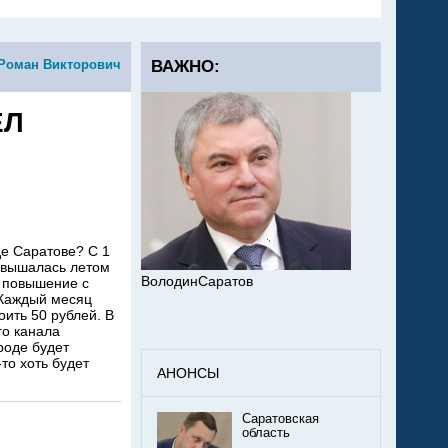
 Роман Викторович
ВАЖНО:
ЕЛ
де Саратове? С 1
повышалась летом
ВолодинСаратов
о повышение с
 Каждый месяц
оить 50 рублей. В
го канала
роде будет
то хоть будет
АНОНСЫ
Саратовская
область