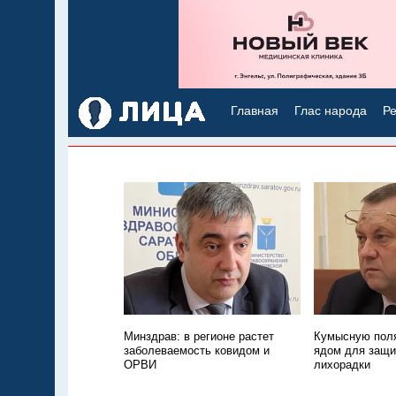
Главная
Глас народа
Ре
Минздрав: в регионе растет
Кумысную поля
заболеваемость ковидом и
ядом для защи
ОРВИ
лихорадки