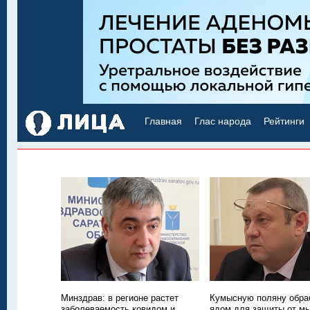
Главная
Глас народа
Рейтинги
Минздрав: в регионе растет
Кумысную поляну обра
заболеваемость ковидом и
ядом для защиты от м