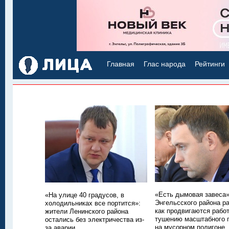
Главная
Глас народа
Рейтинги
«Есть дымовая завеса»
«На улице 40 градусов, в
Энгельсского района р
холодильниках все портится»:
как продвигаются рабо
жители Ленинского района
тушению масштабного 
остались без электричества из-
на мусорном полигоне
за аварии