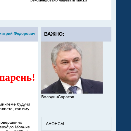
рекомендовано надевать маски
никто не тушит
митрий Федорович
ВАЖНО:
 парень!
ВолодинСаратов
рмингеме будучи
листа, как ему
 совершенно
АНОНСЫ
авидую Монике