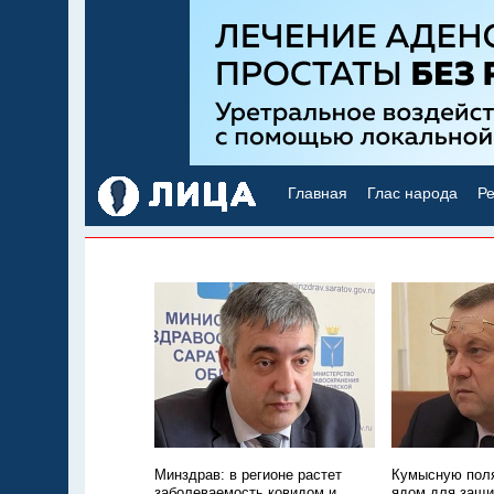
Главная
Глас народа
Ре
Минздрав: в регионе растет
Кумысную поля
заболеваемость ковидом и
ядом для защи