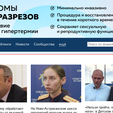
йтинги
Новости
Сообщества
ещё
НОВОСТИ ДНЯ
«Нельзя пройти, 
ну обработают
На Ново-Астраханском шоссе
ноги»: в Детском 
ты от мышиной
пятилетний мальчик выпал из