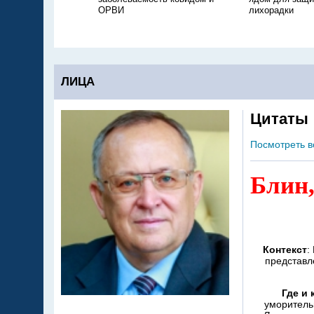
ОРВИ
лихорадки
ЛИЦА
Цитаты
Посмотреть в
Блин,
Контекст
:
представл
Где и 
уморитель