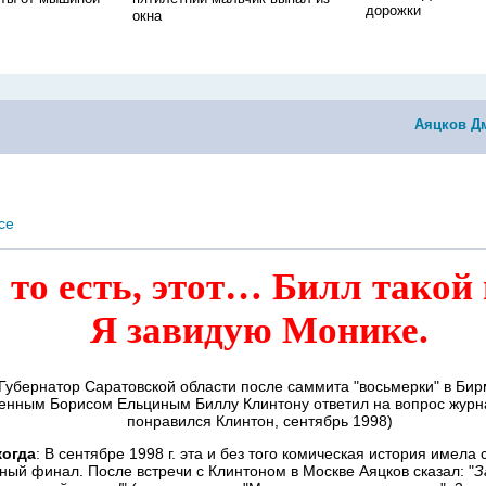
дорожки
окна
Аяцков Д
се
 то есть, этот… Билл такой
Я завидую Монике.
 Губернатор Саратовской области после саммита "восьмерки" в Би
енным Борисом Ельциным Биллу Клинтону ответил на вопрос журна
понравился Клинтон, сентябрь 1998)
когда
: В сентябре 1998 г. эта и без того комическая история имела
ный финал. После встречи с Клинтоном в Москве Аяцков сказал: "
З