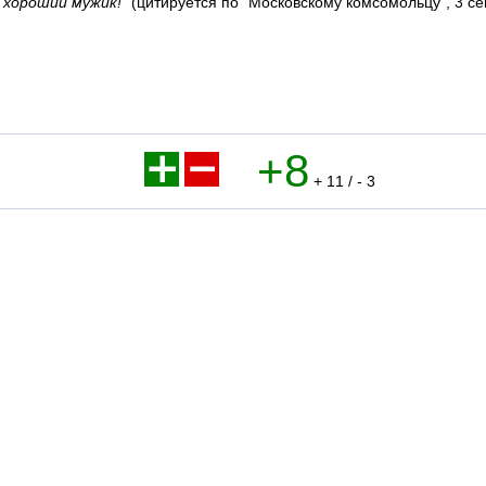
- хороший мужик!
" (цитируется по "Московскому комсомольцу", 3 се
+8
+ 11 / - 3