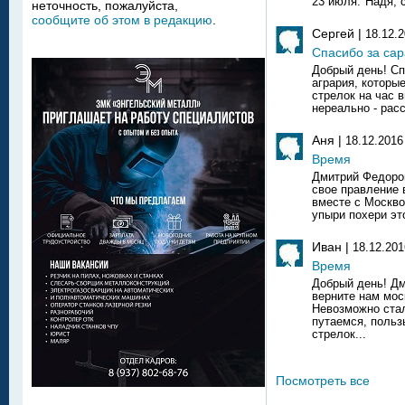
23 июля:"Надя, 
неточность, пожалуйста,
сообщите об этом в редакцию
.
Сергей |
18.12.
Спасибо за сар
Добрый день! С
агрария, которы
стрелок на час 
нереально - расс
Аня |
18.12.2016
Время
Дмитрий Федоров
свое правление 
вместе с Москво
упыри похери эт
Иван |
18.12.201
Время
Добрый день! Д
верните нам мос
Невозможно стал
путаемся, польз
стрелок...
Посмотреть все