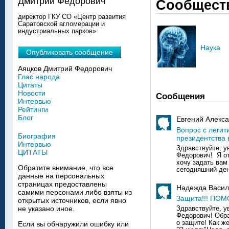
Дмитрий Федорович
Сообщест
директор ГКУ СО «Центр развития
Саратовской агломерации и
индустриальных парков»
Наука
Опубликовать сообщение
Аяцков Дмитрий Федорович
Глас народа
Цитаты
Новости
Сообщения
Интервью
Рейтинги
Блог
Евгений Алекса
Вопрос с леги
Биография
президентства 
Интервью
Здравствуйте, 
ЦИТАТЫ
Федорович! Я о
хочу задать вам
Обратите внимание, что все
сегодняшний день
данные на персональных
страницах предоставлены
Надежда Васил
самими персонами либо взяты из
Защита!!! ПОМ
открытых источников, если явно
не указано иное.
Здравствуйте, 
Федорович! Обр
о защите! Как ж
Если вы обнаружили ошибку или