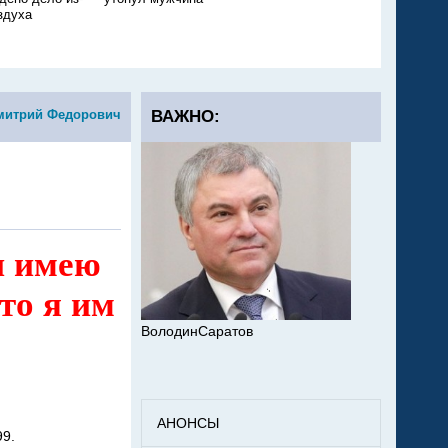
здуха
подробности
митрий Федорович
ВАЖНО:
и имею
то я им
ВолодинСаратов
АНОНСЫ
99.