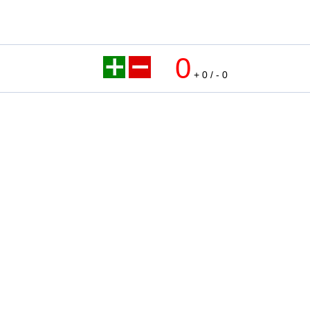
0
+ 0 / - 0