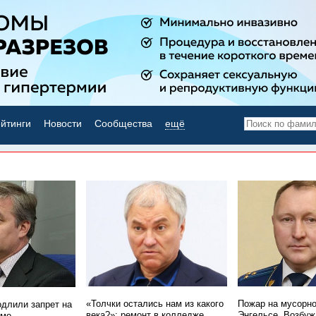
йтинги
Новости
Сообщества
ещё
НОВОСТИ ДНЯ
«Толчки остались нам из какого
Пожар на мусорно
одлили запрет на
века?»: ремонт в колледже
Энгельсе. Возбуж
имо