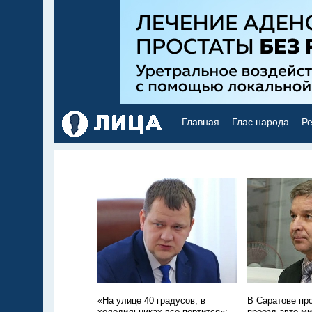
Главная
Глас народа
Ре
«На улице 40 градусов, в
В Саратове пр
холодильниках все портится»:
проезд авто м