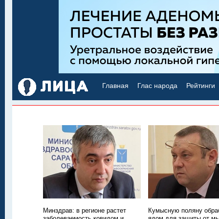
Главная
Глас народа
Рейтинги
Минздрав: в регионе растет
Кумысную поляну обра
заболеваемость ковидом и
ядом для защиты от м