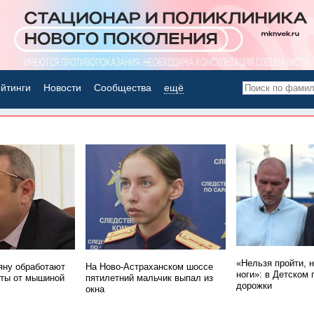
йтинги
Новости
Сообщества
ещё
НОВОСТИ ДНЯ
«Нельзя пройти, 
ну обработают
На Ново-Астраханском шоссе
ноги»: в Детском 
ты от мышиной
пятилетний мальчик выпал из
дорожки
окна