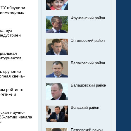
ГТУ обсудили
и инженерных
Фрунзенский район
а: вуз
индустрией
Энгельсский район
диальная
итуриентов
Балаковский район
ь вручение
опная свеча»
Балашовский район
ом рейтинге
гетике и
Вольский район
ская научно-
85-летию начала
ы
Петровский район