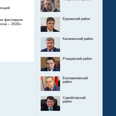
енций
Ершовский район
ри фестиваля
есна – 2026»
Калининский район
Ртищевский район
Екатериновский
район
Самойловский
район