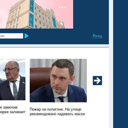
Вход
не замочив
Техники нет, зато пт
Пожар на полигоне. На улице
парке заливает
Пожар на свалке в Э
рекомендовано надевать маски
никто не тушит