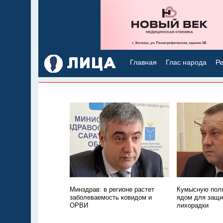
Главная
Глас народа
Ре
Минздрав: в регионе растет
Кумысную поля
заболеваемость ковидом и
ядом для защи
ОРВИ
лихорадки