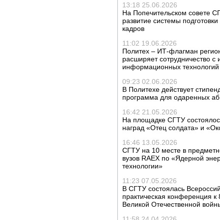
13:18 25.06.2026
На Попечительском совете С
развитие системы подготовк
кадров
11:02 19.06.2026
Политех – ИТ-флагман регион
расширяет сотрудничество с 
информационных технологий
09:23 02.06.2026
В Политехе действует стипен
программа для одаренных аб
16:42 21.05.2026
На площадке СГТУ состоялос
наград «Отец солдата» и «Ок
16:46 13.05.2026
СГТУ на 10 месте в предметн
вузов RAEX по «Ядерной энер
технологии»
11:23 07.05.2026
В СГТУ состоялась Всероссий
практическая конференция к 
Великой Отечественной войн
11:58 24.04.2026