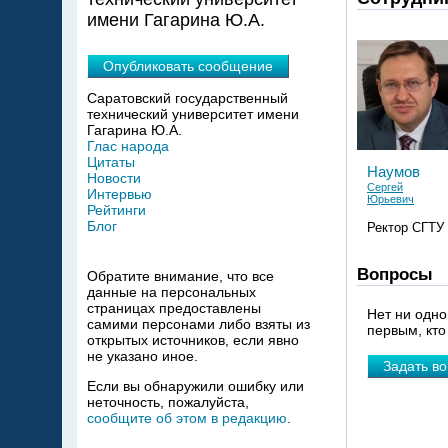
имени Гагарина Ю.А.
Опубликовать сообщение
Саратовский государственный
технический университет имени
Гагарина Ю.А.
Глас народа
Цитаты
Наумов
Новости
Сергей
Интервью
Юрьевич
Рейтинги
Блог
Ректор СГТУ
Вопросы
Обратите внимание, что все
данные на персональных
страницах предоставлены
Нет ни одно
самими персонами либо взяты из
первым, кто
открытых источников, если явно
не указано иное.
Задать в
Если вы обнаружили ошибку или
неточность, пожалуйста,
сообщите об этом в редакцию
.